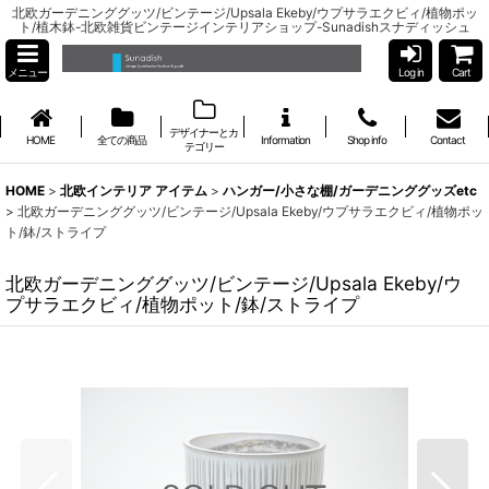
北欧ガーデニンググッツ/ビンテージ/Upsala Ekeby/ウプサラエクビィ/植物ポッ
ト/植木鉢-北欧雑貨ビンテージインテリアショップ-Sunadishスナディッシュ
メニュー
Log in
Cart
デザイナーとカ
HOME
全ての商品
Information
Shop info
Contact
テゴリー
HOME
>
北欧インテリア アイテム
>
ハンガー/小さな棚/ガーデニンググッズetc
>
北欧ガーデニンググッツ/ビンテージ/Upsala Ekeby/ウプサラエクビィ/植物ポッ
ト/鉢/ストライプ
北欧ガーデニンググッツ/ビンテージ/Upsala Ekeby/ウ
プサラエクビィ/植物ポット/鉢/ストライプ