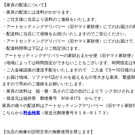
【家具の配送について】
・家具の配送には送料がかかります。
・ご注文後に当店より送料のご連絡をいたします。
・
アートセッティングデリバリー
（旧ヤマト家財便）
にてのお届けの
・配送時に当店にて保険をお掛けいたしますのでご安心ください。
・
アートセッティングデリバリー
（旧ヤマト家財便）
にてのお届けで
・配達時間帯は下記よりご指定頂けます。
アートセッティングデリバリー
の家財おまかせ便
（旧ヤマト家財便）：
（地域によっては時間指定ができないこともございます。時間指定は
・ご入金確認後の運送手配をいたしますので ご入金 て5〜10日後の
・お届け地域、ソファや1辺が１ｍを超えるもの等大きな家具、繁盛
ますので早めのご連絡をお願いいたします。
・家具の送料は 縦・横・高さの三辺の合計によりラ ンク分けされま
・発送元は福井県 郵便番号 918-8173 からです。
家具の個々の配送料は
アートセッティングデリバリー
（旧ヤマト家財
こちらから
料金検索
（発送元郵便番号９１８−８１７３）
【当店の画像や説明文等の無断使用を禁じます】