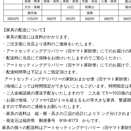
【家具の配送について】
・家具の配送には送料がかかります。
・ご注文後に当店より送料のご連絡をいたします。
・
アートセッティングデリバリー
（旧ヤマト家財便）
にてのお届けの
・配送時に当店にて保険をお掛けいたしますのでご安心ください。
・
アートセッティングデリバリー
（旧ヤマト家財便）
にてのお届けで
・配達時間帯は下記よりご指定頂けます。
アートセッティングデリバリー
の家財おまかせ便
（旧ヤマト家財便）：
（地域によっては時間指定ができないこともございます。時間指定は
・ご入金確認後の運送手配をいたしますので ご入金 て5〜10日後の
・お届け地域、ソファや1辺が１ｍを超えるもの等大きな家具、繁盛
ますので早めのご連絡をお願いいたします。
・家具の送料は 縦・横・高さの三辺の合計によりラ ンク分けされま
・発送元は福井県 郵便番号 918-8173 からです。
家具の個々の配送料は
アートセッティングデリバリー
（旧ヤマト家財