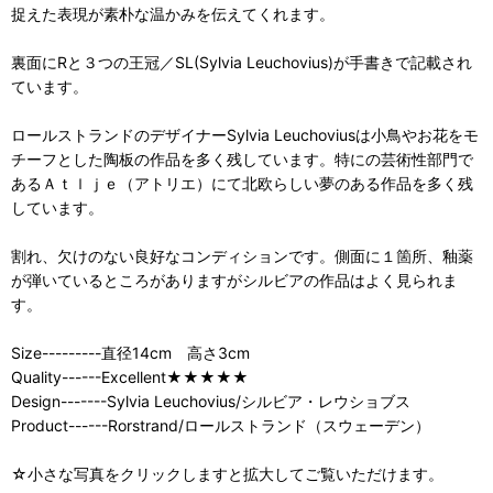
捉えた表現が素朴な温かみを伝えてくれます。
裏面にRと３つの王冠／SL(Sylvia Leuchovius)が手書きで記載され
ています。
ロールストランドのデザイナーSylvia Leuchoviusは小鳥やお花をモ
チーフとした陶板の作品を多く残しています。特にの芸術性部門で
あるＡｔｌｊｅ（アトリエ）にて北欧らしい夢のある作品を多く残
しています。
割れ、欠けのない良好なコンディションです。側面に１箇所、釉薬
が弾いているところがありますがシルビアの作品はよく見られま
す。
Size---------直径14cm 高さ3cm
Quality------Excellent★★★★★
Design-------Sylvia Leuchovius/シルビア・レウショブス
Product------Rorstrand/ロールストランド（スウェーデン）
☆小さな写真をクリックしますと拡大してご覧いただけます。