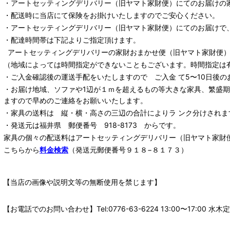
・
アートセッティングデリバリー
（旧ヤマト家財便）
にてのお届けの
・配送時に当店にて保険をお掛けいたしますのでご安心ください。
・
アートセッティングデリバリー
（旧ヤマト家財便）
にてのお届けで
・配達時間帯は下記よりご指定頂けます。
アートセッティングデリバリー
の家財おまかせ便
（旧ヤマト家財便）：
（地域によっては時間指定ができないこともございます。時間指定は
・ご入金確認後の運送手配をいたしますので ご入金 て5〜10日後の
・お届け地域、ソファや1辺が１ｍを超えるもの等大きな家具、繁盛
ますので早めのご連絡をお願いいたします。
・家具の送料は 縦・横・高さの三辺の合計によりラ ンク分けされま
・発送元は福井県 郵便番号 918-8173 からです。
家具の個々の配送料は
アートセッティングデリバリー
（旧ヤマト家財
こちらから
料金検索
（発送元郵便番号９１８−８１７３）
【当店の画像や説明文等の無断使用を禁じます】
【お電話でのお問い合わせ】Tel:0776-63-6224 13:00〜17: