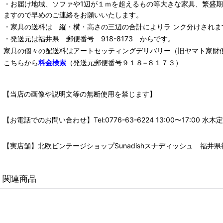
・お届け地域、ソファや1辺が１ｍを超えるもの等大きな家具、繁盛
ますので早めのご連絡をお願いいたします。
・家具の送料は 縦・横・高さの三辺の合計によりラ ンク分けされま
・発送元は福井県 郵便番号 918-8173 からです。
家具の個々の配送料は
アートセッティングデリバリー
（旧ヤマト家財
こちらから
料金検索
（発送元郵便番号９１８−８１７３）
【当店の画像や説明文等の無断使用を禁じます】
【お電話でのお問い合わせ】Tel:0776-63-6224 13:00〜17:
【実店舗】北欧ビンテージショップSunadishスナディッシュ 福井県福
関連商品