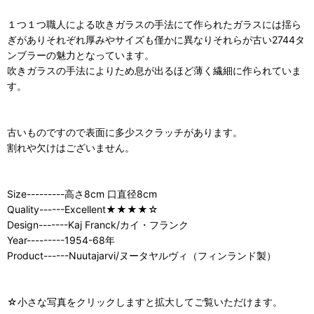
１つ１つ職人による吹きガラスの手法にて作られたガラスには揺ら
ぎがありそれぞれ厚みやサイズも僅かに異なりそれらが古い2744タ
ンブラーの魅力となっています。
吹きガラスの手法によりため息が出るほど薄く繊細に作られていま
す。
古いものですので表面に多少スクラッチがあります。
割れや欠けはございません。
Size---------高さ8cm 口直径8cm
Quality------Excellent★★★★☆
Design-------Kaj Franck/カイ・フランク
Year---------1954-68年
Product------Nuutajarvi/ヌータヤルヴィ（フィンランド製）
☆小さな写真をクリックしますと拡大してご覧いただけます。