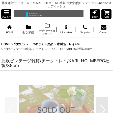
北欧雑貨/チークトレー/KARL HOLMBERG社製-北欧雑貨ビンテージ-Sunadishス
ナディッシュ
メニュー
Log in
Cart
デザイナーとカ
HOME
全ての商品
Information
Shop info
Contact
テゴリー
HOME
>
北欧ビンテージキッチン用品
>
木製品トレイetc
>
北欧ビンテージ雑貨/チークトレイ/KARL HOLMBERG社製/35cm
北欧ビンテージ雑貨/チークトレイ/KARL HOLMBERG社
製/35cm