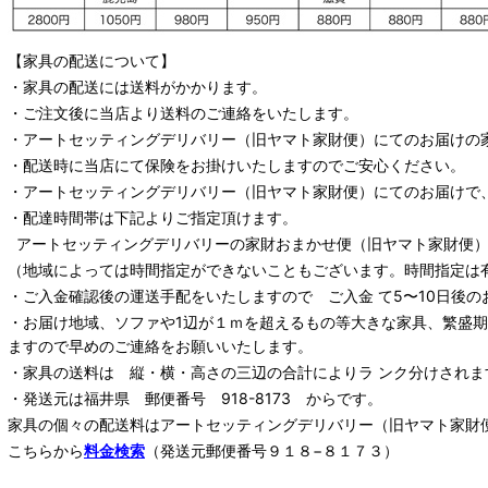
【家具の配送について】
・家具の配送には送料がかかります。
・ご注文後に当店より送料のご連絡をいたします。
・
アートセッティングデリバリー
（旧ヤマト家財便）
にてのお届けの
・配送時に当店にて保険をお掛けいたしますのでご安心ください。
・
アートセッティングデリバリー
（旧ヤマト家財便）
にてのお届けで
・配達時間帯は下記よりご指定頂けます。
アートセッティングデリバリー
の家財おまかせ便
（旧ヤマト家財便）：
（地域によっては時間指定ができないこともございます。時間指定は
・ご入金確認後の運送手配をいたしますので ご入金 て5〜10日後の
・お届け地域、ソファや1辺が１ｍを超えるもの等大きな家具、繁盛
ますので早めのご連絡をお願いいたします。
・家具の送料は 縦・横・高さの三辺の合計によりラ ンク分けされま
・発送元は福井県 郵便番号 918-8173 からです。
家具の個々の配送料は
アートセッティングデリバリー
（旧ヤマト家財
こちらから
料金検索
（発送元郵便番号９１８−８１７３）