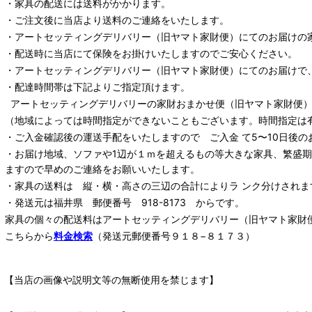
・家具の配送には送料がかかります。
・ご注文後に当店より送料のご連絡をいたします。
・
アートセッティングデリバリー
（旧ヤマト家財便）
にてのお届けの
・配送時に当店にて保険をお掛けいたしますのでご安心ください。
・
アートセッティングデリバリー
（旧ヤマト家財便）
にてのお届けで
・配達時間帯は下記よりご指定頂けます。
アートセッティングデリバリー
の家財おまかせ便
（旧ヤマト家財便）：
（地域によっては時間指定ができないこともございます。時間指定は
・ご入金確認後の運送手配をいたしますので ご入金 て5〜10日後の
・お届け地域、ソファや1辺が１ｍを超えるもの等大きな家具、繁盛
ますので早めのご連絡をお願いいたします。
・家具の送料は 縦・横・高さの三辺の合計によりラ ンク分けされま
・発送元は福井県 郵便番号 918-8173 からです。
家具の個々の配送料は
アートセッティングデリバリー
（旧ヤマト家財
こちらから
料金検索
（発送元郵便番号９１８−８１７３）
【当店の画像や説明文等の無断使用を禁じます】