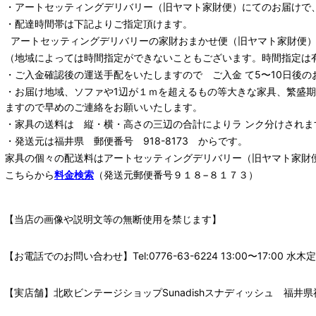
・
アートセッティングデリバリー
（旧ヤマト家財便）
にてのお届けで
・配達時間帯は下記よりご指定頂けます。
アートセッティングデリバリー
の家財おまかせ便
（旧ヤマト家財便）：
（地域によっては時間指定ができないこともございます。時間指定は
・ご入金確認後の運送手配をいたしますので ご入金 て5〜10日後の
・お届け地域、ソファや1辺が１ｍを超えるもの等大きな家具、繁盛
ますので早めのご連絡をお願いいたします。
・家具の送料は 縦・横・高さの三辺の合計によりラ ンク分けされま
・発送元は福井県 郵便番号 918-8173 からです。
家具の個々の配送料は
アートセッティングデリバリー
（旧ヤマト家財
こちらから
料金検索
（発送元郵便番号９１８−８１７３）
【当店の画像や説明文等の無断使用を禁じます】
【お電話でのお問い合わせ】Tel:0776-63-6224 13:00〜17:
【実店舗】北欧ビンテージショップSunadishスナディッシュ 福井県福