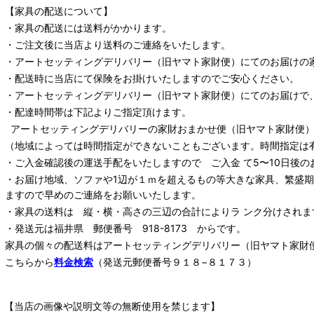
【家具の配送について】
・家具の配送には送料がかかります。
・ご注文後に当店より送料のご連絡をいたします。
・
アートセッティングデリバリー
（旧ヤマト家財便）
にてのお届けの
・配送時に当店にて保険をお掛けいたしますのでご安心ください。
・
アートセッティングデリバリー
（旧ヤマト家財便）
にてのお届けで
・配達時間帯は下記よりご指定頂けます。
アートセッティングデリバリー
の家財おまかせ便
（旧ヤマト家財便）：
（地域によっては時間指定ができないこともございます。時間指定は
・ご入金確認後の運送手配をいたしますので ご入金 て5〜10日後の
・お届け地域、ソファや1辺が１ｍを超えるもの等大きな家具、繁盛
ますので早めのご連絡をお願いいたします。
・家具の送料は 縦・横・高さの三辺の合計によりラ ンク分けされま
・発送元は福井県 郵便番号 918-8173 からです。
家具の個々の配送料は
アートセッティングデリバリー
（旧ヤマト家財
こちらから
料金検索
（発送元郵便番号９１８−８１７３）
【当店の画像や説明文等の無断使用を禁じます】