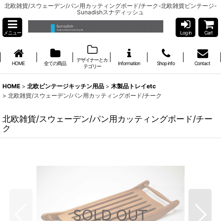
北欧雑貨/スウェーデン/パン用カッティングボード/チーク-北欧雑貨ビンテージ-
Sunadishスナディッシュ
メニュー
Log in
Cart
デザイナーとカ
HOME
全ての商品
Information
Shop info
Contact
テゴリー
HOME
>
北欧ビンテージキッチン用品
>
木製品トレイetc
>
北欧雑貨/スウェーデン/パン用カッティングボード/チーク
北欧雑貨/スウェーデン/パン用カッティングボード/チー
ク