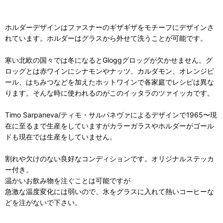
ホルダーデザインはファスナーのギザギザをモチーフにデザインさ
れています。ホルダーはグラスから外せて洗うことが可能です。
寒い北欧の国々では冬になるとGloggグロッグが欠かせません。グ
ロッグとは赤ワインにシナモンやナッツ、カルダモン、オレンジピ
ール、はちみつなどを加えたホットワインで各家庭でレシピは異な
ります。そんな時に使われるのがこのイッタラのツァイッカです。
Timo Sarpaneva/ティモ・サルパネヴァによるデザインで1965〜現
在に至るまで生産をしていますがカラーガラスやホルダーがゴール
ドも現在では生産をしていません。
割れや欠けのない良好なコンディションです。オリジナルステッカ
ー付き。
温かいお飲み物を注ぐことは可能ですが
急激な温度変化には弱いので、氷をグラスに入れて熱いコーヒーな
どを注がないで下さい。