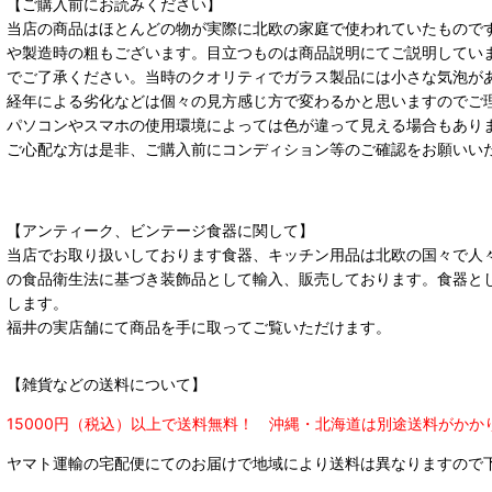
【ご購入前にお読みください】
当店の商品はほとんどの物が実際に北欧の家庭で使われていたもので
や製造時の粗もございます。目立つものは商品説明にてご説明してい
でご了承ください。当時のクオリティでガラス製品には小さな気泡が
経年による劣化などは個々の見方感じ方で変わるかと思いますのでご
パソコンやスマホの使用環境によっては色が違って見える場合もあり
ご心配な方は是非、ご購入前にコンディション等のご確認をお願いい
【アンティーク、ビンテージ食器に関して】
当店でお取り扱いしております食器、キッチン用品は北欧の国々で人
の食品衛生法に基づき装飾品として輸入、販売しております。食器と
します。
福井の実店舗にて商品を手に取ってご覧いただけます。
【雑貨などの送料について】
15000円（税込）以上で送料無料！ 沖縄・北海道は別途送料がかか
ヤマト運輸の宅配便にてのお届けで
地域により送料は異なりますので