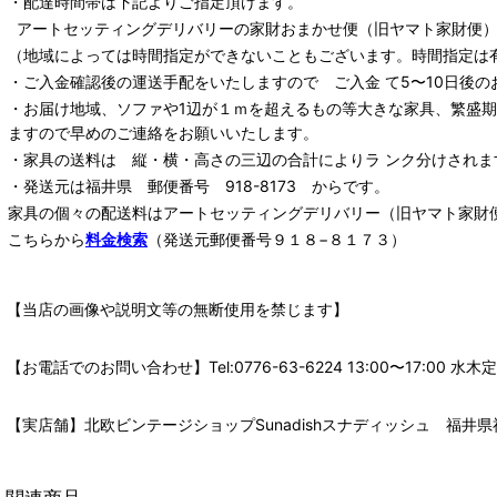
・配達時間帯は下記よりご指定頂けます。
アートセッティングデリバリー
の家財おまかせ便
（旧ヤマト家財便）：
（地域によっては時間指定ができないこともございます。時間指定は
・ご入金確認後の運送手配をいたしますので ご入金 て5〜10日後の
・お届け地域、ソファや1辺が１ｍを超えるもの等大きな家具、繁盛
ますので早めのご連絡をお願いいたします。
・家具の送料は 縦・横・高さの三辺の合計によりラ ンク分けされま
・発送元は福井県 郵便番号 918-8173 からです。
家具の個々の配送料は
アートセッティングデリバリー
（旧ヤマト家財
こちらから
料金検索
（発送元郵便番号９１８−８１７３）
【当店の画像や説明文等の無断使用を禁じます】
【お電話でのお問い合わせ】Tel:0776-63-6224 13:00〜17:
【実店舗】北欧ビンテージショップSunadishスナディッシュ 福井県福