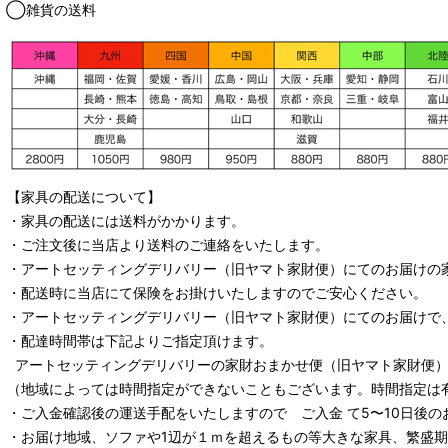
◯雑貨の送料
【家具の配送について】
・家具の配送には送料がかかります。
・ご注文後に当店より送料のご連絡をいたします。
・
アートセッティングデリバリー
（旧ヤマト家財便）
にてのお届けの
・配送時に当店にて保険をお掛けいたしますのでご安心ください。
・
アートセッティングデリバリー
（旧ヤマト家財便）
にてのお届けで
・配達時間帯は下記よりご指定頂けます。
アートセッティングデリバリー
の家財おまかせ便
（旧ヤマト家財便）：
（地域によっては時間指定ができないこともございます。時間指定は
・ご入金確認後の運送手配をいたしますので ご入金 て5〜10日後の
・お届け地域、ソファや1辺が１ｍを超えるもの等大きな家具、繁盛