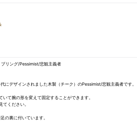
る
ス・ブリング/Pessimist/悲観主義者
0年代にデザインされました木製（チーク）のPessimist/悲観主義者です。
ていて腕の形を変えて固定することができます。
見てください。
刻印が足の裏に付いています。