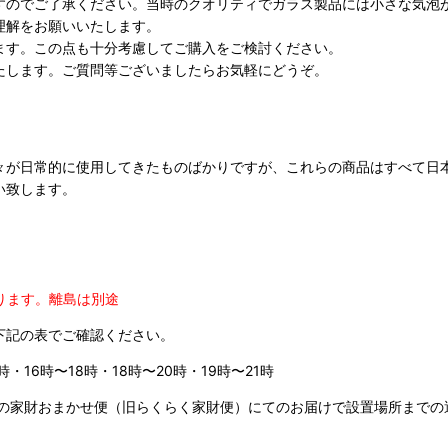
すのでご了承ください。当時のクオリティでガラス製品には小さな気泡
理解をお願いいたします。
ます。この点も十分考慮してご購入をご検討ください。
たします。ご質問等ございましたらお気軽にどうぞ。
々が日常的に使用してきたものばかりですが、これらの商品はすべて日
い致します。
ります。
離島は別途
下記の表でご確認ください。
時・16時〜18時・18時〜20時・19時〜21時
の家財おまかせ便（旧らくらく家財便）にてのお届けで設置場所までの