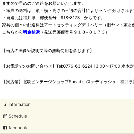
ますので早めのご連絡をお願いいたします。
・家具の送料は 縦・横・高さの三辺の合計によりラ ンク分けされま
・発送元は福井県 郵便番号 918-8173 からです。
家具の個々の配送料は
アートセッティングデリバリー
（旧ヤマト家財
こちらから
料金検索
（発送元郵便番号９１８−８１７３）
【当店の画像や説明文等の無断使用を禁じます】
【お電話でのお問い合わせ】Tel:0776-63-6224 13:00〜17:
【実店舗】北欧ビンテージショップSunadishスナディッシュ 福井県福
information
Schedule
facebook