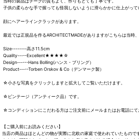
当時の製品はチークの質もよく、作りもとても丁寧です。
子供の柔らかな手で握っても怪我しないように滑らかかに仕上がって
顔にヘアーラインクラックがあります。
最近では正規品を作るARCHITECTMADEがありますがこちらは
Size--------高さ11.5cm
Quality-----Excellent★★★★☆
Design------Hans Bolling(ハンス・ブリング）
Product-----Torben Orskov & Co（デンマーク製）
☆小さな写真をクリックしますと拡大してご覧いただけます。
☆ビンテージ（アンティーク品）です。
☆コンディションにこだわる方はご注文前にメールまたはお電話にて
【ご購入前にお読みください】
当店の商品はほとんどの物が実際に北欧の家庭で使われていたもので