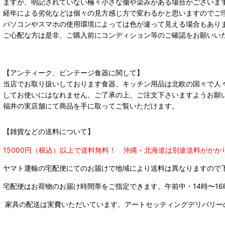
ますが、明記されていない極々小さな傷や染みがある場合がございま
経年による劣化などは個々の見方感じ方で変わるかと思いますのでご
パソコンやスマホの使用環境によっては色が違って見える場合もあり
ご心配な方は是非、ご購入前にコンディション等のご確認をお願いい
【アンティーク、ビンテージ食器に関して】
当店でお取り扱いしております食器、キッチン用品は北欧の国々で人
してお使いにはなれません。ご了承の上、ご注文下さいますようお願
福井の実店舗にて商品を手に取ってご覧いただけます。
【雑貨などの送料について】
15000円（税込）以上で送料無料！ 沖縄・北海道は別途送料がかか
ヤマト運輸の宅配便にてのお届けで
地域により送料は異なりますので
宅配便はお荷物のお届け時間帯をご指定できます。
午前中・14時〜16
家具の配送は実費いただいています。アートセッティングデリバリー