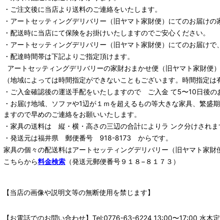
・ご注文後に当店より送料のご連絡をいたします。
・
アートセッティングデリバリー
（旧ヤマト家財便）
にてのお届けの
・配送時に当店にて保険をお掛けいたしますのでご安心ください。
・
アートセッティングデリバリー
（旧ヤマト家財便）
にてのお届けで
・配達時間帯は下記よりご指定頂けます。
アートセッティングデリバリー
の家財おまかせ便
（旧ヤマト家財便）：
（地域によっては時間指定ができないこともございます。時間指定は
・ご入金確認後の運送手配をいたしますので ご入金 て5〜10日後の
・お届け地域、ソファや1辺が１ｍを超えるもの等大きな家具、繁盛
ますので早めのご連絡をお願いいたします。
・家具の送料は 縦・横・高さの三辺の合計によりラ ンク分けされま
・発送元は福井県 郵便番号 918-8173 からです。
家具の個々の配送料は
アートセッティングデリバリー
（旧ヤマト家財
こちらから
料金検索
（発送元郵便番号９１８−８１７３）
【当店の画像や説明文等の無断使用を禁じます】
【お電話でのお問い合わせ】Tel:0776-63-6224 13:00〜17: