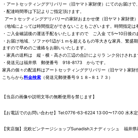
・
アートセッティングデリバリー
（旧ヤマト家財便）
にてのお届けで
・配達時間帯は下記よりご指定頂けます。
アートセッティングデリバリー
の家財おまかせ便
（旧ヤマト家財便）：
（地域によっては時間指定ができないこともございます。時間指定は
・ご入金確認後の運送手配をいたしますので ご入金 て5〜10日後の
・お届け地域、ソファや1辺が１ｍを超えるもの等大きな家具、繁盛
ますので早めのご連絡をお願いいたします。
・家具の送料は 縦・横・高さの三辺の合計によりラ ンク分けされま
・発送元は福井県 郵便番号 918-8173 からです。
家具の個々の配送料は
アートセッティングデリバリー
（旧ヤマト家財
こちらから
料金検索
（発送元郵便番号９１８−８１７３）
【当店の画像や説明文等の無断使用を禁じます】
【お電話でのお問い合わせ】Tel:0776-63-6224 13:00〜17:
【実店舗】北欧ビンテージショップSunadishスナディッシュ 福井県福