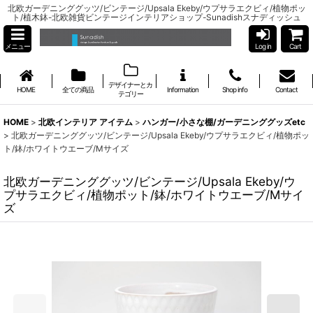
北欧ガーデニンググッツ/ビンテージ/Upsala Ekeby/ウプサラエクビィ/植物ポッ
ト/植木鉢-北欧雑貨ビンテージインテリアショップ-Sunadishスナディッシュ
メニュー
Log in
Cart
デザイナーとカ
HOME
全ての商品
Information
Shop info
Contact
テゴリー
HOME
>
北欧インテリア アイテム
>
ハンガー/小さな棚/ガーデニンググッズetc
>
北欧ガーデニンググッツ/ビンテージ/Upsala Ekeby/ウプサラエクビィ/植物ポッ
ト/鉢/ホワイトウエーブ/Mサイズ
北欧ガーデニンググッツ/ビンテージ/Upsala Ekeby/ウ
プサラエクビィ/植物ポット/鉢/ホワイトウエーブ/Mサイ
ズ