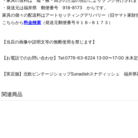
・家具の送料は 縦・横・高さの三辺の合計によりラ ンク分けされま
・発送元は福井県 郵便番号 918-8173 からです。
家具の個々の配送料は
アートセッティングデリバリー
（旧ヤマト家財
こちらから
料金検索
（発送元郵便番号９１８−８１７３）
【当店の画像や説明文等の無断使用を禁じます】
【お電話でのお問い合わせ】Tel:0776-63-6224 13:00〜17:
【実店舗】北欧ビンテージショップSunadishスナディッシュ 福井県福
関連商品