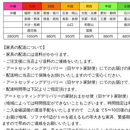
【家具の配送について】
・家具の配送には送料がかかります。
・ご注文後に当店より送料のご連絡をいたします。
・
アートセッティングデリバリー
（旧ヤマト家財便）
にてのお届けの
・配送時に当店にて保険をお掛けいたしますのでご安心ください。
・
アートセッティングデリバリー
（旧ヤマト家財便）
にてのお届けで
・配達時間帯は下記よりご指定頂けます。
アートセッティングデリバリー
の家財おまかせ便
（旧ヤマト家財便）：
（地域によっては時間指定ができないこともございます。時間指定は
・ご入金確認後の運送手配をいたしますので ご入金 て5〜10日後の
・お届け地域、ソファや1辺が１ｍを超えるもの等大きな家具、繁盛
ますので早めのご連絡をお願いいたします。