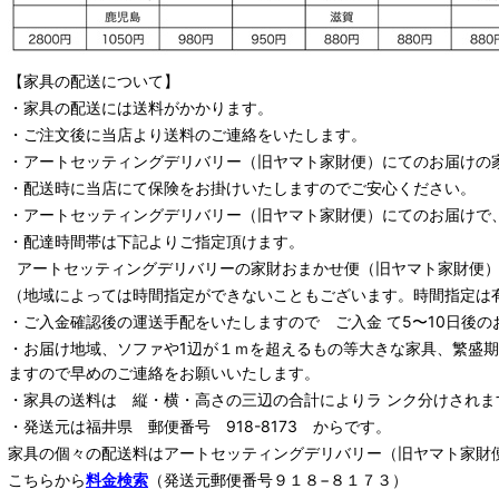
【家具の配送について】
・家具の配送には送料がかかります。
・ご注文後に当店より送料のご連絡をいたします。
・
アートセッティングデリバリー
（旧ヤマト家財便）
にてのお届けの
・配送時に当店にて保険をお掛けいたしますのでご安心ください。
・
アートセッティングデリバリー
（旧ヤマト家財便）
にてのお届けで
・配達時間帯は下記よりご指定頂けます。
アートセッティングデリバリー
の家財おまかせ便
（旧ヤマト家財便）：
（地域によっては時間指定ができないこともございます。時間指定は
・ご入金確認後の運送手配をいたしますので ご入金 て5〜10日後の
・お届け地域、ソファや1辺が１ｍを超えるもの等大きな家具、繁盛
ますので早めのご連絡をお願いいたします。
・家具の送料は 縦・横・高さの三辺の合計によりラ ンク分けされま
・発送元は福井県 郵便番号 918-8173 からです。
家具の個々の配送料は
アートセッティングデリバリー
（旧ヤマト家財
こちらから
料金検索
（発送元郵便番号９１８−８１７３）