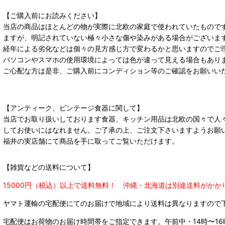
【ご購入前にお読みください】
当店の商品はほとんどの物が実際に北欧の家庭で使われていたもので
ますが、明記されていない極々小さな傷や染みがある場合がございま
経年による劣化などは個々の見方感じ方で変わるかと思いますのでご
パソコンやスマホの使用環境によっては色が違って見える場合もあり
ご心配な方は是非、ご購入前にコンディション等のご確認をお願いい
【アンティーク、ビンテージ食器に関して】
当店でお取り扱いしております食器、キッチン用品は北欧の国々で人
してお使いにはなれません。ご了承の上、ご注文下さいますようお願
福井の実店舗にて商品を手に取ってご覧いただけます。
【雑貨などの送料について】
15000円（税込）以上で送料無料！ 沖縄・北海道は別途送料がかか
ヤマト運輸の宅配便にてのお届けで
地域により送料は異なりますので
宅配便はお荷物のお届け時間帯をご指定できます。
午前中・14時〜16