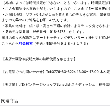
（地域によっては時間指定ができないこともございます。時間指定は
・ご入金確認後の運送手配をいたしますので ご入金 て5〜10日後の
・お届け地域、ソファや1辺が１ｍを超えるもの等大きな家具、繁盛
ますので早めのご連絡をお願いいたします。
・家具の送料は 縦・横・高さの三辺の合計によりラ ンク分けされま
・発送元は福井県 郵便番号 918-8173 からです。
家具の個々の配送料は
アートセッティングデリバリー
（旧ヤマト家財
こちらから
料金検索
（発送元郵便番号９１８−８１７３）
【当店の画像や説明文等の無断使用を禁じます】
【お電話でのお問い合わせ】Tel:0776-63-6224 13:00〜17:
【実店舗】北欧ビンテージショップSunadishスナディッシュ 福井県福
関連商品