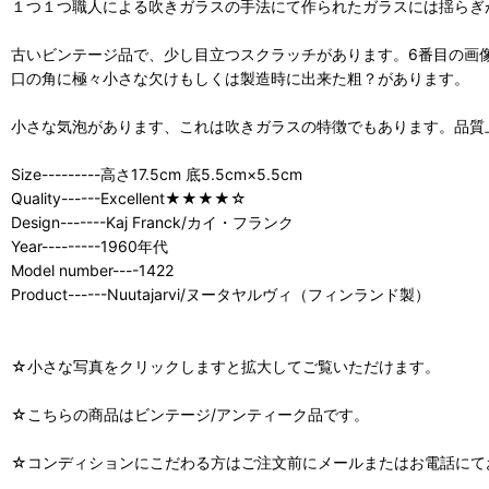
１つ１つ職人による吹きガラスの手法にて作られたガラスには揺らぎ
古いビンテージ品で、少し目立つスクラッチがあります。6番目の画
口の角に極々小さな欠けもしくは製造時に出来た粗？があります。
小さな気泡があります、これは吹きガラスの特徴でもあります。品質
Size---------高さ17.5cm 底5.5cm×5.5cm
Quality------Excellent★★★★☆
Design-------Kaj Franck/カイ・フランク
Year---------1960年代
Model number----1422
Product------Nuutajarvi/ヌータヤルヴィ（フィンランド製）
☆小さな写真をクリックしますと拡大してご覧いただけます。
☆こちらの商品はビンテージ/アンティーク品です。
☆コンディションにこだわる方はご注文前にメールまたはお電話にて