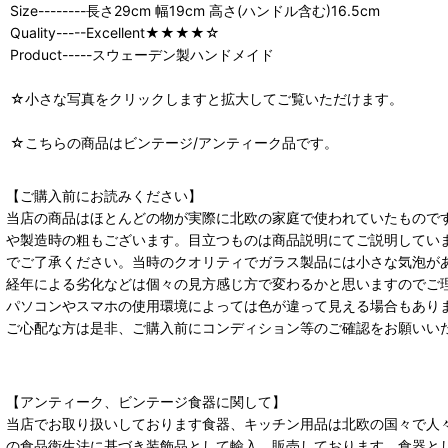
Size--------長さ29cm 幅19cm 高さ(ハンドル含む)16.5cm
Quality-----Excellent★★★★☆
Product-----スウェーデン製ハンドメイド
☆小さな写真をクリックしますと拡大してご覧いただけます。
☆こちらの商品はビンテージ/アンティーク品です。
【ご購入前にお読みください】
当店の商品はほとんどの物が実際に北欧の家庭で使われていたもので
や製造時の粗もございます。目立つものは商品説明にてご説明してい
でご了承ください。当時のクオリティでガラス製品には小さな気泡が
経年による劣化などは個々の見方感じ方で変わるかと思いますのでご
パソコンやスマホの使用環境によっては色が違って見える場合もあり
ご心配な方は是非、ご購入前にコンディション等のご確認をお願いい
【アンティーク、ビンテージ食器に関して】
当店でお取り扱いしております食器、キッチン用品は北欧の国々で人
の食品衛生法に基づき装飾品として輸入、販売しております。食器と