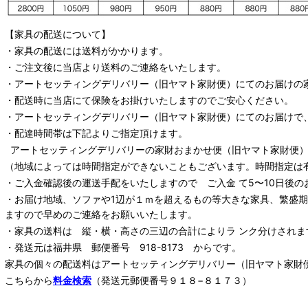
【家具の配送について】
・家具の配送には送料がかかります。
・ご注文後に当店より送料のご連絡をいたします。
・
アートセッティングデリバリー
（旧ヤマト家財便）
にてのお届けの
・配送時に当店にて保険をお掛けいたしますのでご安心ください。
・
アートセッティングデリバリー
（旧ヤマト家財便）
にてのお届けで
・配達時間帯は下記よりご指定頂けます。
アートセッティングデリバリー
の家財おまかせ便
（旧ヤマト家財便）：
（地域によっては時間指定ができないこともございます。時間指定は
・ご入金確認後の運送手配をいたしますので ご入金 て5〜10日後の
・お届け地域、ソファや1辺が１ｍを超えるもの等大きな家具、繁盛
ますので早めのご連絡をお願いいたします。
・家具の送料は 縦・横・高さの三辺の合計によりラ ンク分けされま
・発送元は福井県 郵便番号 918-8173 からです。
家具の個々の配送料は
アートセッティングデリバリー
（旧ヤマト家財
こちらから
料金検索
（発送元郵便番号９１８−８１７３）