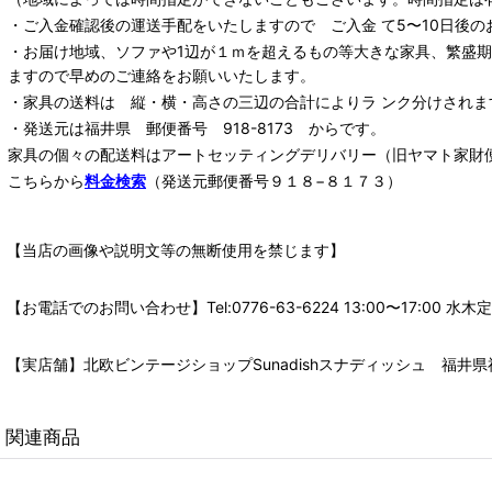
・ご入金確認後の運送手配をいたしますので ご入金 て5〜10日後の
・お届け地域、ソファや1辺が１ｍを超えるもの等大きな家具、繁盛
ますので早めのご連絡をお願いいたします。
・家具の送料は 縦・横・高さの三辺の合計によりラ ンク分けされま
・発送元は福井県 郵便番号 918-8173 からです。
家具の個々の配送料は
アートセッティングデリバリー
（旧ヤマト家財
こちらから
料金検索
（発送元郵便番号９１８−８１７３）
【当店の画像や説明文等の無断使用を禁じます】
【お電話でのお問い合わせ】Tel:0776-63-6224 13:00〜17:
【実店舗】北欧ビンテージショップSunadishスナディッシュ 福井県福
関連商品