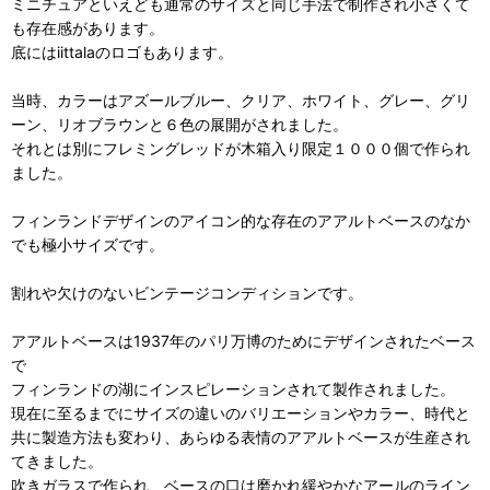
ミニチュアといえども通常のサイズと同じ手法で制作され小さくて
も存在感があります。
底にはiittalaのロゴもあります。
当時、カラーはアズールブルー、クリア、ホワイト、グレー、グリ
ーン、リオブラウンと６色の展開がされました。
それとは別にフレミングレッドが木箱入り限定１０００個で作られ
ました。
フィンランドデザインのアイコン的な存在のアアルトベースのなか
でも極小サイズです。
割れや欠けのないビンテージコンディションです。
アアルトベースは1937年のパリ万博のためにデザインされたベース
で
フィンランドの湖にインスピレーションされて製作されました。
現在に至るまでにサイズの違いのバリエーションやカラー、時代と
共に製造方法も変わり、あらゆる表情のアアルトベースが生産され
てきました。
吹きガラスで作られ、ベースの口は磨かれ緩やかなアールのライン