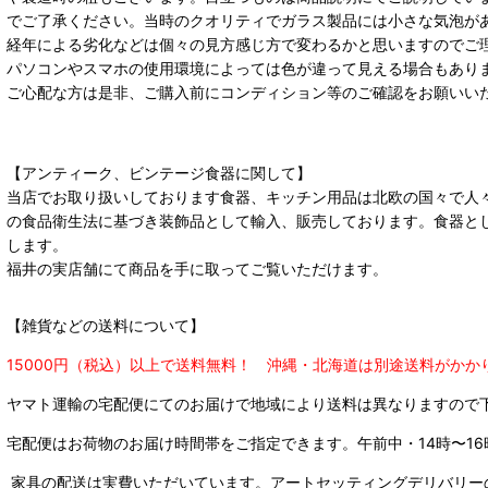
でご了承ください。当時のクオリティでガラス製品には小さな気泡が
経年による劣化などは個々の見方感じ方で変わるかと思いますのでご
パソコンやスマホの使用環境によっては色が違って見える場合もあり
ご心配な方は是非、ご購入前にコンディション等のご確認をお願いい
【アンティーク、ビンテージ食器に関して】
当店でお取り扱いしております食器、キッチン用品は北欧の国々で人
の食品衛生法に基づき装飾品として輸入、販売しております。食器と
します。
福井の実店舗にて商品を手に取ってご覧いただけます。
【雑貨などの送料について】
15000円（税込）以上で送料無料！ 沖縄・北海道は別途送料がかか
ヤマト運輸の宅配便にてのお届けで
地域により送料は異なりますので
宅配便はお荷物のお届け時間帯をご指定できます。
午前中・14時〜16
家具の配送は実費いただいています。アートセッティングデリバリー