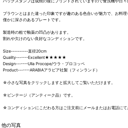
バックスタンプは成焼の後にプリントされていますので食洗機や日々
ブラウンとはまた違った印象ですが趣のある色合いが魅力で、お料理
僅かに深さのあるプレートです。
製造時の粗で釉薬の凹凸があります。
割れや欠けのない良好なコンディションです。
Size----------直径20cm
Quality-------Excellent★★★★★
Design-------Ulla Procope/ウラ・プロコッペ
Product-------ARABIAアラビア社製（フィンランド）
☆小さな写真をクリックしますと拡大してご覧いただけます。
☆ビンテージ（アンティーク品）です。
☆コンディションにこだわる方はご注文前にメールまたはお電話にて
他の写真