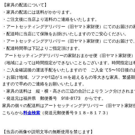
【家具の配送について】
・家具の配送には送料がかかります。
・ご注文後に当店より送料のご連絡をいたします。
・
アートセッティングデリバリー
（旧ヤマト家財便）
にてのお届けの
・配送時に当店にて保険をお掛けいたしますのでご安心ください。
・
アートセッティングデリバリー
（旧ヤマト家財便）
にてのお届けで
・配達時間帯は下記よりご指定頂けます。
アートセッティングデリバリー
の家財おまかせ便
（旧ヤマト家財便）：
（地域によっては時間指定ができないこともございます。時間指定は
・ご入金確認後の運送手配をいたしますので ご入金 て5〜10日後の
・お届け地域、ソファや1辺が１ｍを超えるもの等大きな家具、繁盛
ますので早めのご連絡をお願いいたします。
・家具の送料は 縦・横・高さの三辺の合計によりラ ンク分けされま
・発送元は福井県 郵便番号 918-8173 からです。
家具の個々の配送料は
アートセッティングデリバリー
（旧ヤマト家財
こちらから
料金検索
（発送元郵便番号９１８−８１７３）
【当店の画像や説明文等の無断使用を禁じます】