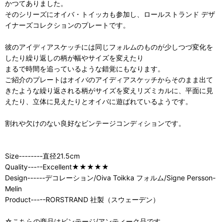
かつてありました。
そのシリーズにオイバ・トイッカも参加し、ロールストランド デザ
イナーズコレクションのプレートです。
彼のアイディアスケッチには同じフォルムのものが少しつづ変化を
したり繰り返しの柄が幅やサイズを変えたり
まるで時間を追っているような錯覚にもなります。
ご紹介のプレートはオイバのアイディアスケッチからそのまま出て
きたような繰り返される柄がサイズを変えリズミカルに、平面に見
えたり、立体に見えたりとオイバに遊ばれているようです。
割れや欠けのない良好なビンテージコンディションです。
Size--------直径21.5cm
Quality-----Excellent★★★★★
Design------デコレーション/Oiva Toikka フォルム/Signe Persson-
Melin
Product-----RORSTRAND 社製（スウェーデン）
☆こちらの商品はビンテージ/アンティーク品です。