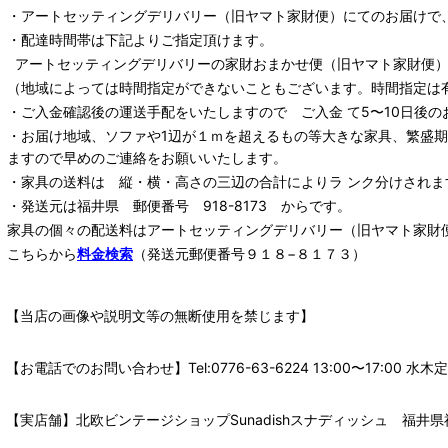
・
アートセッティングデリバリー
（旧ヤマト家財便）
にてのお届けで
・配達時間帯は下記よりご指定頂けます。
アートセッティングデリバリー
の家財おまかせ便
（旧ヤマト家財便）：
（地域によっては時間指定ができないこともございます。時間指定は
・ご入金確認後の運送手配をいたしますので ご入金 て5〜10日後の
・お届け地域、ソファや1辺が１ｍを超えるもの等大きな家具、繁盛
ますので早めのご連絡をお願いいたします。
・家具の送料は 縦・横・高さの三辺の合計によりラ ンク分けされま
・発送元は福井県 郵便番号 918-8173 からです。
家具の個々の配送料は
アートセッティングデリバリー
（旧ヤマト家財
こちらから
料金検索
（発送元郵便番号９１８−８１７３）
【当店の画像や説明文等の無断使用を禁じます】
【お電話でのお問い合わせ】Tel:0776-63-6224 13:00〜17:
【実店舗】北欧ビンテージショップSunadishスナディッシュ 福井県福