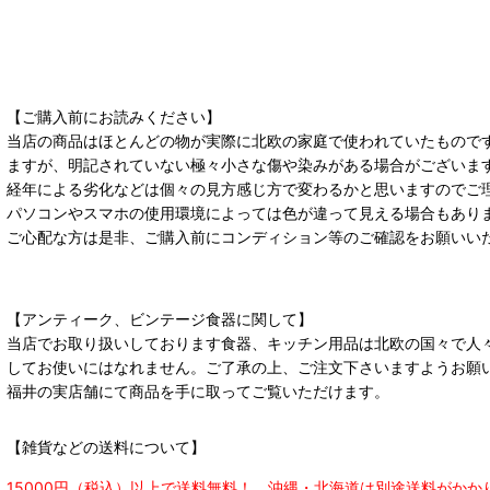
【ご購入前にお読みください】
当店の商品はほとんどの物が実際に北欧の家庭で使われていたもので
ますが、明記されていない極々小さな傷や染みがある場合がございま
経年による劣化などは個々の見方感じ方で変わるかと思いますのでご
パソコンやスマホの使用環境によっては色が違って見える場合もあり
ご心配な方は是非、ご購入前にコンディション等のご確認をお願いい
【アンティーク、ビンテージ食器に関して】
当店でお取り扱いしております食器、キッチン用品は北欧の国々で人
してお使いにはなれません。ご了承の上、ご注文下さいますようお願
福井の実店舗にて商品を手に取ってご覧いただけます。
【雑貨などの送料について】
15000円（税込）以上で送料無料！ 沖縄・北海道は別途送料がかか