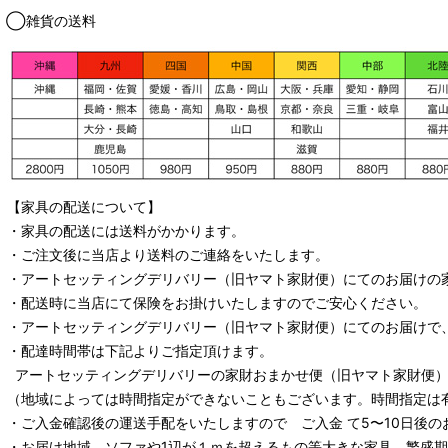
◯雑貨の送料
【家具の配送について】
・家具の配送には送料がかかります。
・ご注文後に当店より送料のご連絡をいたします。
・
アートセッティングデリバリー
（旧ヤマト家財便）
にてのお届けの
・配送時に当店にて保険をお掛けいたしますのでご安心ください。
・
アートセッティングデリバリー
（旧ヤマト家財便）
にてのお届けで
・配達時間帯は下記よりご指定頂けます。
アートセッティングデリバリー
の家財おまかせ便
（旧ヤマト家財便）：
（地域によっては時間指定ができないこともございます。時間指定は
・ご入金確認後の運送手配をいたしますので ご入金 て5〜10日後の
・お届け地域、ソファや1辺が１ｍを超えるもの等大きな家具、繁盛