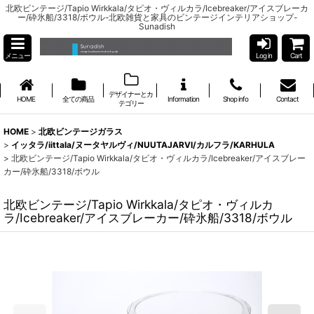
北欧ビンテージ/Tapio Wirkkala/タピオ・ヴィルカラ/Icebreaker/アイスブレーカ
ー/砕氷船/3318/ボウル-北欧雑貨と家具のビンテージインテリアショップ-
Sunadish
メニュー
Log in
Cart
デザイナーとカ
HOME
全ての商品
Information
Shop info
Contact
テゴリー
HOME
>
北欧ビンテージガラス
>
イッタラ/iittala/ヌータヤルヴィ/NUUTAJARVI/カルフラ/KARHULA
>
北欧ビンテージ/Tapio Wirkkala/タピオ・ヴィルカラ/Icebreaker/アイスブレー
カー/砕氷船/3318/ボウル
北欧ビンテージ/Tapio Wirkkala/タピオ・ヴィルカ
ラ/Icebreaker/アイスブレーカー/砕氷船/3318/ボウル