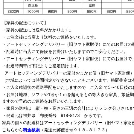
【家具の配送について】
・家具の配送には送料がかかります。
・ご注文後に当店より送料のご連絡をいたします。
・
アートセッティングデリバリー
（旧ヤマト家財便）
にてのお届けの
・配送時に当店にて保険をお掛けいたしますのでご安心ください。
・
アートセッティングデリバリー
（旧ヤマト家財便）
にてのお届けで
・配達時間帯は下記よりご指定頂けます。
アートセッティングデリバリー
の家財おまかせ便
（旧ヤマト家財便）：
（地域によっては時間指定ができないこともございます。時間指定は
・ご入金確認後の運送手配をいたしますので ご入金 て5〜10日後の
・お届け地域、ソファや1辺が１ｍを超えるもの等大きな家具、繁盛
ますので早めのご連絡をお願いいたします。
・家具の送料は 縦・横・高さの三辺の合計によりラ ンク分けされま
・発送元は福井県 郵便番号 918-8173 からです。
家具の個々の配送料は
アートセッティングデリバリー
（旧ヤマト家財
こちらから
料金検索
（発送元郵便番号９１８−８１７３）