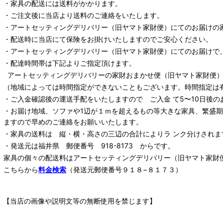
・家具の配送には送料がかかります。
・ご注文後に当店より送料のご連絡をいたします。
・
アートセッティングデリバリー
（旧ヤマト家財便）
にてのお届けの
・配送時に当店にて保険をお掛けいたしますのでご安心ください。
・
アートセッティングデリバリー
（旧ヤマト家財便）
にてのお届けで
・配達時間帯は下記よりご指定頂けます。
アートセッティングデリバリー
の家財おまかせ便
（旧ヤマト家財便）：
（地域によっては時間指定ができないこともございます。時間指定は
・ご入金確認後の運送手配をいたしますので ご入金 て5〜10日後の
・お届け地域、ソファや1辺が１ｍを超えるもの等大きな家具、繁盛
ますので早めのご連絡をお願いいたします。
・家具の送料は 縦・横・高さの三辺の合計によりラ ンク分けされま
・発送元は福井県 郵便番号 918-8173 からです。
家具の個々の配送料は
アートセッティングデリバリー
（旧ヤマト家財
こちらから
料金検索
（発送元郵便番号９１８−８１７３）
【当店の画像や説明文等の無断使用を禁じます】