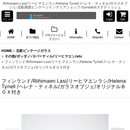
Riihimaen Lasi/リーヒマエンラシ/Helena Tynell /ヘレナ・ティネル/ガラスオブ
ジェ-北欧雑貨ビンテージインテリアショップ-Sunadishスナディッシュ
メニュー
Log in
Cart
デザイナーとカ
HOME
全ての商品
Information
Shop info
Contact
テゴリー
HOME
>
北欧ビンテージガラス
>
その他/ボッダノバ/バーティル/リーヒマエン/etc
>
フィンランド/Riihimaen Lasi/リーヒマエンラシ/Helena Tynell /ヘレナ・ティ
ネル/ガラスオブジェ/オリジナルＢＯＸ付き
フィンランド/Riihimaen Lasi/リーヒマエンラシ/Helena
Tynell /ヘレナ・ティネル/ガラスオブジェ/オリジナルＢ
ＯＸ付き