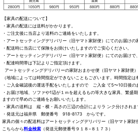
【家具の配送について】
・家具の配送には送料がかかります。
・ご注文後に当店より送料のご連絡をいたします。
・
アートセッティングデリバリー
（旧ヤマト家財便）
にてのお届けの
・配送時に当店にて保険をお掛けいたしますのでご安心ください。
・
アートセッティングデリバリー
（旧ヤマト家財便）
にてのお届けで
・配達時間帯は下記よりご指定頂けます。
アートセッティングデリバリー
の家財おまかせ便
（旧ヤマト家財便）：
（地域によっては時間指定ができないこともございます。時間指定は
・ご入金確認後の運送手配をいたしますので ご入金 て5〜10日後の
・お届け地域、ソファや1辺が１ｍを超えるもの等大きな家具、繁盛
ますので早めのご連絡をお願いいたします。
・家具の送料は 縦・横・高さの三辺の合計によりラ ンク分けされま
・発送元は福井県 郵便番号 918-8173 からです。
家具の個々の配送料は
アートセッティングデリバリー
（旧ヤマト家財
こちらから
料金検索
（発送元郵便番号９１８−８１７３）