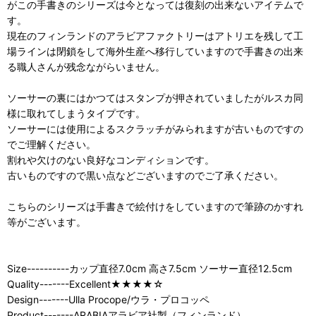
がこの手書きのシリーズは今となっては復刻の出来ないアイテムで
す。
現在のフィンランドのアラビアファクトリーはアトリエを残して工
場ラインは閉鎖をして海外生産へ移行していますので手書きの出来
る職人さんが残念ながらいません。
ソーサーの裏にはかつてはスタンプが押されていましたがルスカ同
様に取れてしまうタイプです。
ソーサーには使用によるスクラッチがみられますが古いものですの
でご理解ください。
割れや欠けのない良好なコンディションです。
古いものですので黒い点などございますのでご了承ください。
こちらのシリーズは手書きで絵付けをしていますので筆跡のかすれ
等がございます。
Size----------カップ直径7.0cm 高さ7.5cm ソーサー直径12.5cm
Quality-------Excellent★★★★☆
Design-------Ulla Procope/ウラ・プロコッペ
Product-------ARABIAアラビア社製（フィンランド）