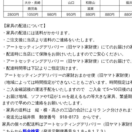
【家具の配送について】
・家具の配送には送料がかかります。
・ご注文後に当店より送料のご連絡をいたします。
・
アートセッティングデリバリー
（旧ヤマト家財便）
にてのお届けの
・配送時に当店にて保険をお掛けいたしますのでご安心ください。
・
アートセッティングデリバリー
（旧ヤマト家財便）
にてのお届けで
・配達時間帯は下記よりご指定頂けます。
アートセッティングデリバリー
の家財おまかせ便
（旧ヤマト家財便）：
（地域によっては時間指定ができないこともございます。時間指定は
・ご入金確認後の運送手配をいたしますので ご入金 て5〜10日後の
・お届け地域、ソファや1辺が１ｍを超えるもの等大きな家具、繁盛
ますので早めのご連絡をお願いいたします。
・家具の送料は 縦・横・高さの三辺の合計によりラ ンク分けされま
・発送元は福井県 郵便番号 918-8173 からです。
家具の個々の配送料は
アートセッティングデリバリー
（旧ヤマト家財
こちらから
料金検索
（発送元郵便番号９１８−８１７３）