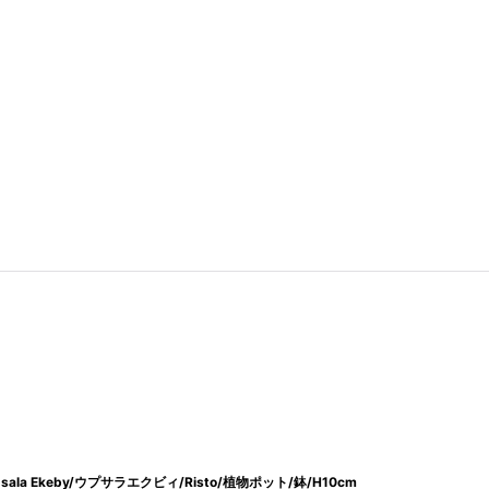
a Ekeby/ウプサラエクビィ/Risto/植物ポット/鉢/H10cm