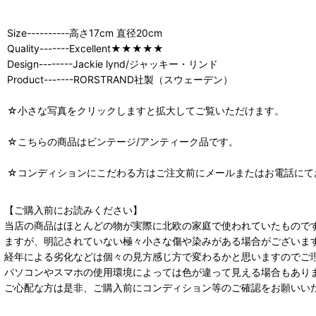
Size----------高さ17cm 直径20cm
Quality-------Excellent★★★★★
Design--------Jackie lynd/ジャッキー・リンド
Product-------RORSTRAND社製（スウェーデン）
☆小さな写真をクリックしますと拡大してご覧いただけます。
☆こちらの商品はビンテージ/アンティーク品です。
☆コンディションにこだわる方はご注文前にメールまたはお電話にて
【ご購入前にお読みください】
当店の商品はほとんどの物が実際に北欧の家庭で使われていたもので
ますが、明記されていない極々小さな傷や染みがある場合がございま
経年による劣化などは個々の見方感じ方で変わるかと思いますのでご
パソコンやスマホの使用環境によっては色が違って見える場合もあり
ご心配な方は是非、ご購入前にコンディション等のご確認をお願いい