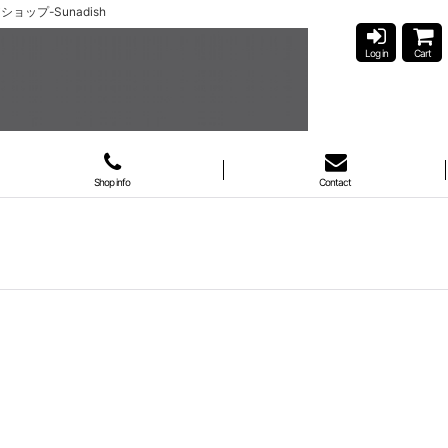
ョップ-Sunadish
Log in
Cart
Shop info
Contact