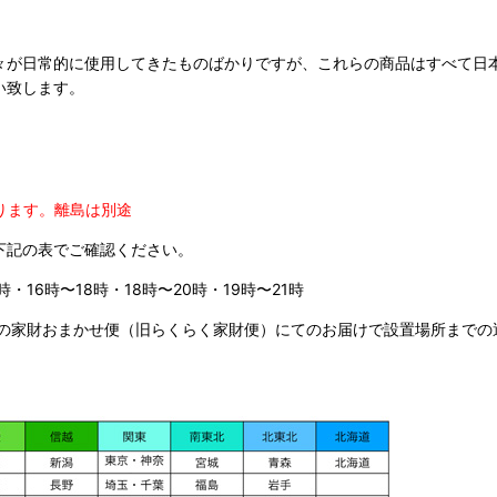
々が日常的に使用してきたものばかりですが、これらの商品はすべて日
い致します。
ります。
離島は別途
下記の表でご確認ください。
時・16時〜18時・18時〜20時・19時〜21時
の家財おまかせ便（旧らくらく家財便）にてのお届けで設置場所までの