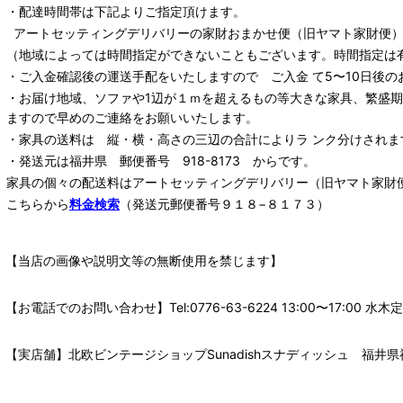
・配達時間帯は下記よりご指定頂けます。
アートセッティングデリバリー
の家財おまかせ便
（旧ヤマト家財便）：
（地域によっては時間指定ができないこともございます。時間指定は
・ご入金確認後の運送手配をいたしますので ご入金 て5〜10日後の
・お届け地域、ソファや1辺が１ｍを超えるもの等大きな家具、繁盛
ますので早めのご連絡をお願いいたします。
・家具の送料は 縦・横・高さの三辺の合計によりラ ンク分けされま
・発送元は福井県 郵便番号 918-8173 からです。
家具の個々の配送料は
アートセッティングデリバリー
（旧ヤマト家財
こちらから
料金検索
（発送元郵便番号９１８−８１７３）
【当店の画像や説明文等の無断使用を禁じます】
【お電話でのお問い合わせ】Tel:0776-63-6224 13:00〜17:
【実店舗】北欧ビンテージショップSunadishスナディッシュ 福井県福