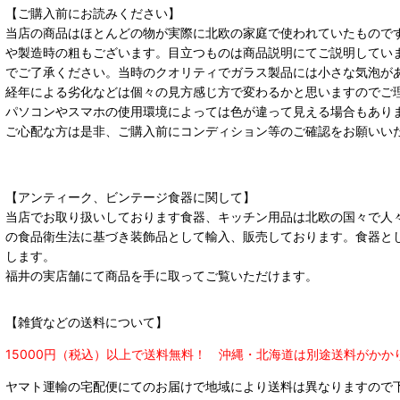
【ご購入前にお読みください】
当店の商品はほとんどの物が実際に北欧の家庭で使われていたもので
や製造時の粗もございます。目立つものは商品説明にてご説明してい
でご了承ください。当時のクオリティでガラス製品には小さな気泡が
経年による劣化などは個々の見方感じ方で変わるかと思いますのでご
パソコンやスマホの使用環境によっては色が違って見える場合もあり
ご心配な方は是非、ご購入前にコンディション等のご確認をお願いい
【アンティーク、ビンテージ食器に関して】
当店でお取り扱いしております食器、キッチン用品は北欧の国々で人
の食品衛生法に基づき装飾品として輸入、販売しております。食器と
します。
福井の実店舗にて商品を手に取ってご覧いただけます。
【雑貨などの送料について】
15000円（税込）以上で送料無料！ 沖縄・北海道は別途送料がかか
ヤマト運輸の宅配便にてのお届けで
地域により送料は異なりますので