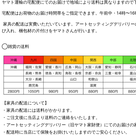
ヤマト運輸の宅配便にてのお届けで
地域により送料は異なりますので
宅配便はお荷物のお届け時間帯をご指定できます。
午前中・14時〜16
家具の配送は実費いただいています。アートセッティングデリバリー
び入れ、梱包材の片付けをヤマトさんが行います。
◯雑貨の送料
【家具の配送について】
・家具の配送には送料がかかります。
・ご注文後に当店より送料のご連絡をいたします。
・
アートセッティングデリバリー
（旧ヤマト家財便）
にてのお届けの
・配送時に当店にて保険をお掛けいたしますのでご安心ください。