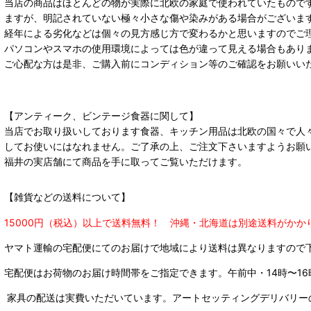
当店の商品はほとんどの物が実際に北欧の家庭で使われていたもので
ますが、明記されていない極々小さな傷や染みがある場合がございま
経年による劣化などは個々の見方感じ方で変わるかと思いますのでご
パソコンやスマホの使用環境によっては色が違って見える場合もあり
ご心配な方は是非、ご購入前にコンディション等のご確認をお願いい
【アンティーク、ビンテージ食器に関して】
当店でお取り扱いしております食器、キッチン用品は北欧の国々で人
してお使いにはなれません。ご了承の上、ご注文下さいますようお願
福井の実店舗にて商品を手に取ってご覧いただけます。
【雑貨などの送料について】
15000円（税込）以上で送料無料！ 沖縄・北海道は別途送料がかか
ヤマト運輸の宅配便にてのお届けで
地域により送料は異なりますので
宅配便はお荷物のお届け時間帯をご指定できます。
午前中・14時〜16
家具の配送は実費いただいています。アートセッティングデリバリー