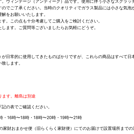
す。ヴィンテージ（アンティーク）品です。使用に伴う小さなスクラッ
すのでご了承ください。当時のクオリティでガラス製品には小さな気泡
理解をお願いいたします。
ます。この点も十分考慮してご購入をご検討ください。
たします。ご質問等ございましたらお気軽にどうぞ。
々が日常的に使用してきたものばかりですが、これらの商品はすべて日
い致します。
ります。
離島は別途
下記の表でご確認ください。
時・16時〜18時・18時〜20時・19時〜21時
の家財おまかせ便（旧らくらく家財便）にてのお届けで設置場所までの