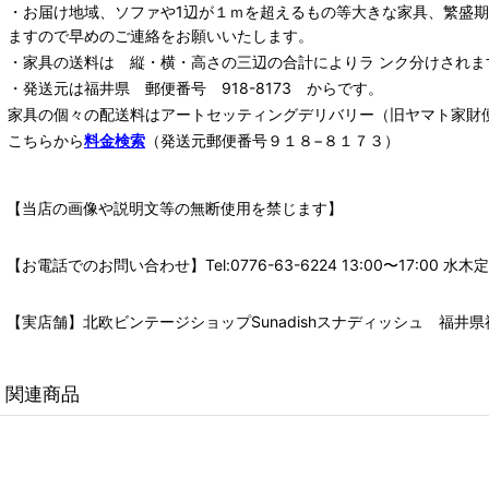
・お届け地域、ソファや1辺が１ｍを超えるもの等大きな家具、繁盛
ますので早めのご連絡をお願いいたします。
・家具の送料は 縦・横・高さの三辺の合計によりラ ンク分けされま
・発送元は福井県 郵便番号 918-8173 からです。
家具の個々の配送料は
アートセッティングデリバリー
（旧ヤマト家財
こちらから
料金検索
（発送元郵便番号９１８−８１７３）
【当店の画像や説明文等の無断使用を禁じます】
【お電話でのお問い合わせ】Tel:0776-63-6224 13:00〜17:
【実店舗】北欧ビンテージショップSunadishスナディッシュ 福井県福
関連商品