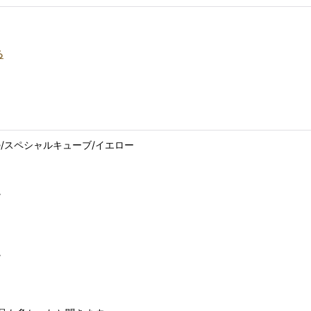
る
 cube/スペシャルキューブ/イエロー
。
。