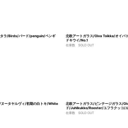
ラ/Birds/バード/penguin/ペンギ
北欧アートガラス/Oiva Toikka/オイバトイッカ
ドキウイ/No.1
在庫数 SOLD OUT
vi/ヌータヤルヴィ/初期の白トキ/White
北欧アートガラス/ビンテージガラス/Oiva T
ド/Juhlkukko/Rooster/ユフラクッ
在庫数 SOLD OUT