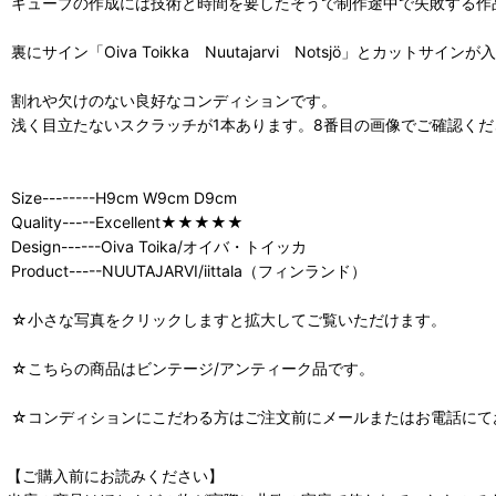
キューブの作成には技術と時間を要したそうで制作途中で失敗する作
裏にサイン「Oiva Toikka Nuutajarvi Notsjö」とカットサイ
割れや欠けのない良好なコンディションです。
浅く目立たないスクラッチが1本あります。8番目の画像でご確認くだ
Size--------H9cm W9cm D9cm
Quality-----Excellent★★★★★
Design------Oiva Toika/オイバ・トイッカ
Product-----NUUTAJARVI/iittala（フィンランド）
☆小さな写真をクリックしますと拡大してご覧いただけます。
☆こちらの商品はビンテージ/アンティーク品です。
☆コンディションにこだわる方はご注文前にメールまたはお電話にて
【ご購入前にお読みください】