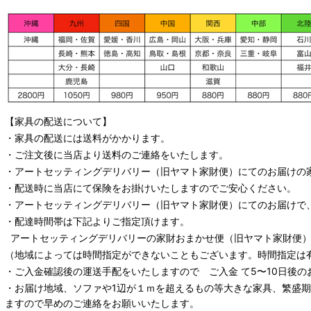
【家具の配送について】
・家具の配送には送料がかかります。
・ご注文後に当店より送料のご連絡をいたします。
・
アートセッティングデリバリー
（旧ヤマト家財便）
にてのお届けの
・配送時に当店にて保険をお掛けいたしますのでご安心ください。
・
アートセッティングデリバリー
（旧ヤマト家財便）
にてのお届けで
・配達時間帯は下記よりご指定頂けます。
アートセッティングデリバリー
の家財おまかせ便
（旧ヤマト家財便）：
（地域によっては時間指定ができないこともございます。時間指定は
・ご入金確認後の運送手配をいたしますので ご入金 て5〜10日後の
・お届け地域、ソファや1辺が１ｍを超えるもの等大きな家具、繁盛
ますので早めのご連絡をお願いいたします。