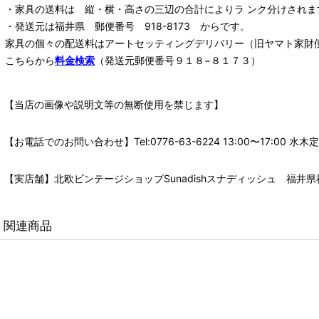
・家具の送料は 縦・横・高さの三辺の合計によりラ ンク分けされま
・発送元は福井県 郵便番号 918-8173 からです。
家具の個々の配送料は
アートセッティングデリバリー
（旧ヤマト家財
こちらから
料金検索
（発送元郵便番号９１８−８１７３）
【当店の画像や説明文等の無断使用を禁じます】
【お電話でのお問い合わせ】Tel:0776-63-6224 13:00〜17:
【実店舗】北欧ビンテージショップSunadishスナディッシュ 福井県福
関連商品