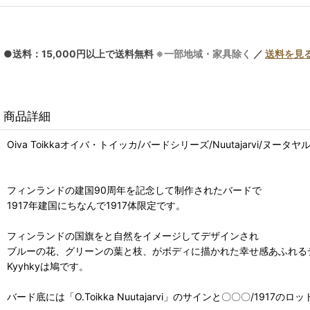
●送料：15,000円以上で送料無料
※一部地域・家具除く
／
送料を見
商品詳細
Oiva Toikkaオイバ・トイッカ/バードシリーズ/Nuutajarvi/ヌータヤル
フィンランドの建国90周年を記念して制作されたバードで
1917年建国にちなんで1917体限定です。
フィンランドの国旗をと自然をイメージしてデザインされ
ブルーの花、グリーンの葉と枝、がボディに描かれた幸せ感あふれる
Kyyhkyは鳩です。
バード底には「O.Toikka Nuutajarvi」のサインと〇〇〇/1917