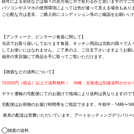
経年による劣化などは個々の見方感じ方で変わるかと思いますのでご
パソコンやスマホの使用環境によっては色が違って見える場合もあり
ご心配な方は是非、ご購入前にコンディション等のご確認をお願いい
【アンティーク、ビンテージ食器に関して】
当店でお取り扱いしております食器、キッチン用品は北欧の国々で人
してお使いにはなれません。ご了承の上、ご注文下さいますようお願
福井の実店舗にて商品を手に取ってご覧いただけます。
【雑貨などの送料について】
15000円（税込）以上で送料無料！ 沖縄・北海道は別途送料がかか
ヤマト運輸の宅配便にてのお届けで
地域により送料は異なりますので
宅配便はお荷物のお届け時間帯をご指定できます。
午前中・14時〜16
家具の配送は実費いただいています。アートセッティングデリバリー
◯雑貨の送料