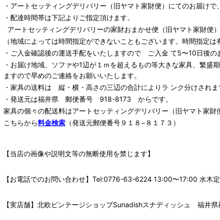
・
アートセッティングデリバリー
（旧ヤマト家財便）
にてのお届けで
・配達時間帯は下記よりご指定頂けます。
アートセッティングデリバリー
の家財おまかせ便
（旧ヤマト家財便）：
（地域によっては時間指定ができないこともございます。時間指定は
・ご入金確認後の運送手配をいたしますので ご入金 て5〜10日後の
・お届け地域、ソファや1辺が１ｍを超えるもの等大きな家具、繁盛
ますので早めのご連絡をお願いいたします。
・家具の送料は 縦・横・高さの三辺の合計によりラ ンク分けされま
・発送元は福井県 郵便番号 918-8173 からです。
家具の個々の配送料は
アートセッティングデリバリー
（旧ヤマト家財
こちらから
料金検索
（発送元郵便番号９１８−８１７３）
【当店の画像や説明文等の無断使用を禁じます】
【お電話でのお問い合わせ】Tel:0776-63-6224 13:00〜17:
【実店舗】北欧ビンテージショップSunadishスナディッシュ 福井県福