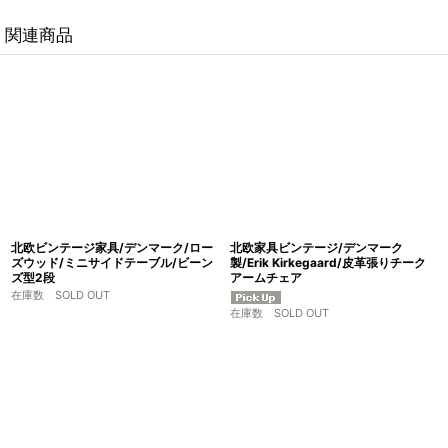
関連商品
北欧ビンテージ家具/デンマーク/ロー
北欧家具ビンテージ/デンマーク
ズウッド/ミニサイドテーブル/ビーン
製/Erik Kirkegaard/皮革張りチーク
ズ型2段
アームチェア
在庫数 SOLD OUT
在庫数 SOLD OUT