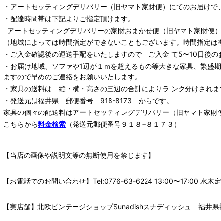
・
アートセッティングデリバリー
（旧ヤマト家財便）
にてのお届けで
・配達時間帯は下記よりご指定頂けます。
アートセッティングデリバリー
の家財おまかせ便
（旧ヤマト家財便）：
（地域によっては時間指定ができないこともございます。時間指定は
・ご入金確認後の運送手配をいたしますので ご入金 て5〜10日後の
・お届け地域、ソファや1辺が１ｍを超えるもの等大きな家具、繁盛
ますので早めのご連絡をお願いいたします。
・家具の送料は 縦・横・高さの三辺の合計によりラ ンク分けされま
・発送元は福井県 郵便番号 918-8173 からです。
家具の個々の配送料は
アートセッティングデリバリー
（旧ヤマト家財
こちらから
料金検索
（発送元郵便番号９１８−８１７３）
【当店の画像や説明文等の無断使用を禁じます】
【お電話でのお問い合わせ】Tel:0776-63-6224 13:00〜17:
【実店舗】北欧ビンテージショップSunadishスナディッシュ 福井県福