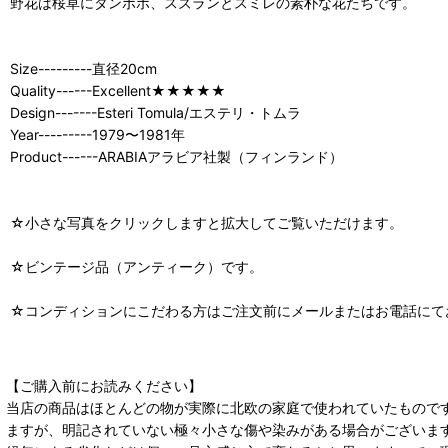
野花は桜草にタンポポ、スズランとスミレの素朴な花たちです。
Size---------直径20cm
Quality------Excellent★★★★★
Design-------Esteri Tomula/エステリ・トムラ
Year---------1979〜1981年
Product------ARABIAアラビア社製（フィンランド）
☆小さな写真をクリックしますと拡大してご覧いただけます。
☆ビンテージ品（アンティーク）です。
☆コンディションにこだわる方はご注文前にメールまたはお電話にて
【ご購入前にお読みください】
当店の商品はほとんどの物が実際に北欧の家庭で使われていたもので
ますが、明記されていない極々小さな傷や染みがある場合がございま