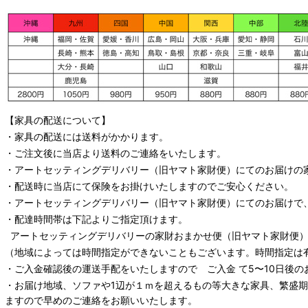
【家具の配送について】
・家具の配送には送料がかかります。
・ご注文後に当店より送料のご連絡をいたします。
・
アートセッティングデリバリー
（旧ヤマト家財便）
にてのお届けの
・配送時に当店にて保険をお掛けいたしますのでご安心ください。
・
アートセッティングデリバリー
（旧ヤマト家財便）
にてのお届けで
・配達時間帯は下記よりご指定頂けます。
アートセッティングデリバリー
の家財おまかせ便
（旧ヤマト家財便）：
（地域によっては時間指定ができないこともございます。時間指定は
・ご入金確認後の運送手配をいたしますので ご入金 て5〜10日後の
・お届け地域、ソファや1辺が１ｍを超えるもの等大きな家具、繁盛
ますので早めのご連絡をお願いいたします。