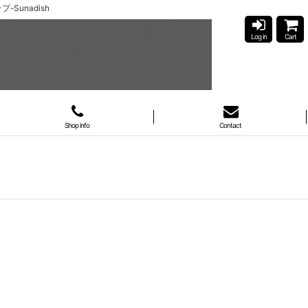
Sunadish
Log in
Cart
Shop info
Contact