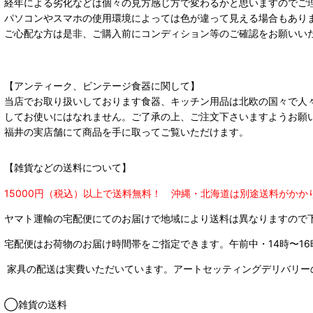
経年による劣化などは個々の見方感じ方で変わるかと思いますのでご
パソコンやスマホの使用環境によっては色が違って見える場合もあり
ご心配な方は是非、ご購入前にコンディション等のご確認をお願いい
【アンティーク、ビンテージ食器に関して】
当店でお取り扱いしております食器、キッチン用品は北欧の国々で人
してお使いにはなれません。ご了承の上、ご注文下さいますようお願
福井の実店舗にて商品を手に取ってご覧いただけます。
【雑貨などの送料について】
15000円（税込）以上で送料無料！ 沖縄・北海道は別途送料がかか
ヤマト運輸の宅配便にてのお届けで
地域により送料は異なりますので
宅配便はお荷物のお届け時間帯をご指定できます。
午前中・14時〜16
家具の配送は実費いただいています。アートセッティングデリバリー
◯雑貨の送料