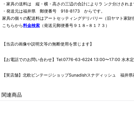
・家具の送料は 縦・横・高さの三辺の合計によりラ ンク分けされま
・発送元は福井県 郵便番号 918-8173 からです。
家具の個々の配送料は
アートセッティングデリバリー
（旧ヤマト家財
こちらから
料金検索
（発送元郵便番号９１８−８１７３）
【当店の画像や説明文等の無断使用を禁じます】
【お電話でのお問い合わせ】Tel:0776-63-6224 13:00〜17:
【実店舗】北欧ビンテージショップSunadishスナディッシュ 福井県福
関連商品