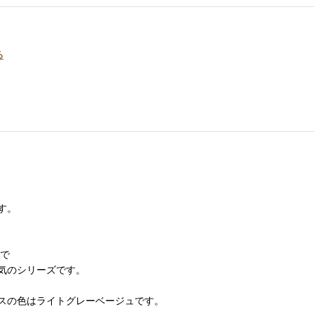
る
す。
造で
気のシリーズです。
スの色はライトグレーベージュです。