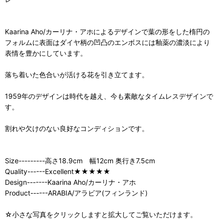
Kaarina Aho/カーリナ・アホによるデザインで葉の形をした楕円の
フォルムに表面はダイヤ柄の凹凸のエンボスには釉薬の濃淡により
表情を豊かにしています。
落ち着いた色合いが活ける花を引き立てます。
1959年のデザインは時代を越え、今も素敵なタイムレスデザインで
す。
割れや欠けのない良好なコンディションです。
Size---------高さ18.9cm 幅12cm 奥行き7.5cm
Quality------Excellent★★★★★
Design-------Kaarina Aho/カーリナ・アホ
Product------ARABIA/アラビア(フィンランド)
☆小さな写真をクリックしますと拡大してご覧いただけます。