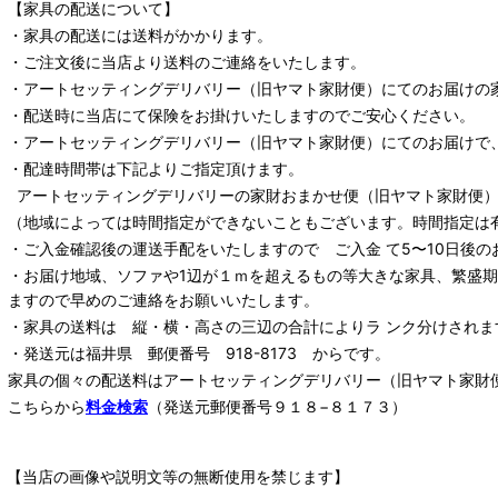
【家具の配送について】
・家具の配送には送料がかかります。
・ご注文後に当店より送料のご連絡をいたします。
・
アートセッティングデリバリー
（旧ヤマト家財便）
にてのお届けの
・配送時に当店にて保険をお掛けいたしますのでご安心ください。
・
アートセッティングデリバリー
（旧ヤマト家財便）
にてのお届けで
・配達時間帯は下記よりご指定頂けます。
アートセッティングデリバリー
の家財おまかせ便
（旧ヤマト家財便）：
（地域によっては時間指定ができないこともございます。時間指定は
・ご入金確認後の運送手配をいたしますので ご入金 て5〜10日後の
・お届け地域、ソファや1辺が１ｍを超えるもの等大きな家具、繁盛
ますので早めのご連絡をお願いいたします。
・家具の送料は 縦・横・高さの三辺の合計によりラ ンク分けされま
・発送元は福井県 郵便番号 918-8173 からです。
家具の個々の配送料は
アートセッティングデリバリー
（旧ヤマト家財
こちらから
料金検索
（発送元郵便番号９１８−８１７３）
【当店の画像や説明文等の無断使用を禁じます】