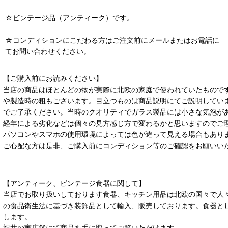
☆ビンテージ品（アンティーク）です。
☆コンディションにこだわる方はご注文前にメールまたはお電話に
てお問い合わせください。
【ご購入前にお読みください】
当店の商品はほとんどの物が実際に北欧の家庭で使われていたもので
や製造時の粗もございます。目立つものは商品説明にてご説明してい
でご了承ください。当時のクオリティでガラス製品には小さな気泡が
経年による劣化などは個々の見方感じ方で変わるかと思いますのでご
パソコンやスマホの使用環境によっては色が違って見える場合もあり
ご心配な方は是非、ご購入前にコンディション等のご確認をお願いい
【アンティーク、ビンテージ食器に関して】
当店でお取り扱いしております食器、キッチン用品は北欧の国々で人
の食品衛生法に基づき装飾品として輸入、販売しております。食器と
します。
福井の実店舗にて商品を手に取ってご覧いただけます。