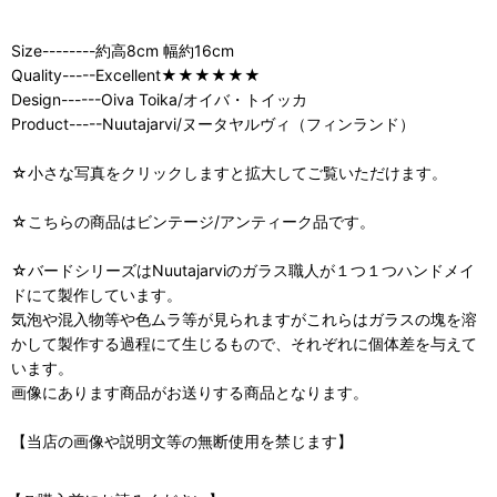
Size--------約高8cm 幅約16cm
Quality-----Excellent★★★★★★
Design------Oiva Toika/オイバ・トイッカ
Product-----Nuutajarvi/ヌータヤルヴィ（フィンランド）
☆小さな写真をクリックしますと拡大してご覧いただけます。
☆こちらの商品はビンテージ/アンティーク品です。
☆バードシリーズはNuutajarviのガラス職人が１つ１つハンドメイ
ドにて製作しています。
気泡や混入物等や色ムラ等が見られますがこれらはガラスの塊を溶
かして製作する過程にて生じるもので、それぞれに個体差を与えて
います。
画像にあります商品がお送りする商品となります。
【当店の画像や説明文等の無断使用を禁じます】