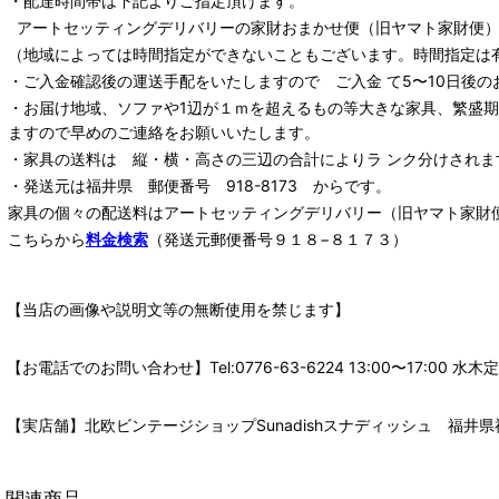
・配達時間帯は下記よりご指定頂けます。
アートセッティングデリバリー
の家財おまかせ便
（旧ヤマト家財便）：
（地域によっては時間指定ができないこともございます。時間指定は
・ご入金確認後の運送手配をいたしますので ご入金 て5〜10日後の
・お届け地域、ソファや1辺が１ｍを超えるもの等大きな家具、繁盛
ますので早めのご連絡をお願いいたします。
・家具の送料は 縦・横・高さの三辺の合計によりラ ンク分けされま
・発送元は福井県 郵便番号 918-8173 からです。
家具の個々の配送料は
アートセッティングデリバリー
（旧ヤマト家財
こちらから
料金検索
（発送元郵便番号９１８−８１７３）
【当店の画像や説明文等の無断使用を禁じます】
【お電話でのお問い合わせ】Tel:0776-63-6224 13:00〜17:
【実店舗】北欧ビンテージショップSunadishスナディッシュ 福井県福
関連商品