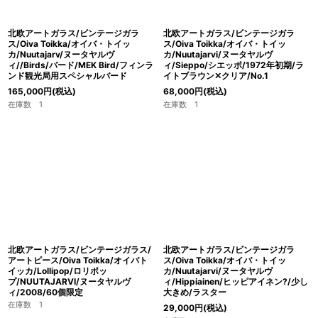
北欧アートガラス/ビンテージガラ
北欧アートガラス/ビンテージガラ
ス/Oiva Toikka/オイバ・トイッ
ス/Oiva Toikka/オイバ・トイッ
カ/Nuutajarv/ヌータヤルヴ
カ/Nuutajarvi/ヌータヤルヴ
ィ//Birds/バード/MEK Bird/フィンラ
ィ/Sieppo/シエッポ/1972年初期/ラ
ンド観光局用スペシャルバード
イトブラウン✕クリア/No.1
165,000
円
(税込)
68,000
円
(税込)
在庫数 1
在庫数 1
北欧アートガラス/ビンテージガラス/
北欧アートガラス/ビンテージガラ
アートピース/Oiva Toikka/オイバト
ス/Oiva Toikka/オイバ・トイッ
イッカ/Lollipop/ロリポッ
カ/Nuutajarvi/ヌータヤルヴ
プ/NUUTAJARVI/ヌータヤルヴ
ィ/Hippiainen/ヒッピアイネン?/少し
ィ/2008/60個限定
大きめ/ラスター
在庫数 1
29,000
円
(税込)