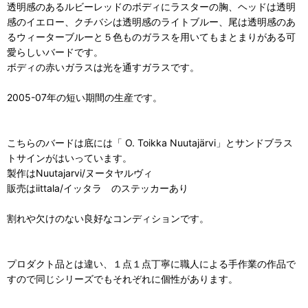
透明感のあるルビーレッドのボディにラスターの胸、ヘッドは透明
感のイエロー、クチバシは透明感のライトブルー、尾は透明感のあ
るウィーターブルーと５色ものガラスを用いてもまとまりがある可
愛らしいバードです。
ボディの赤いガラスは光を通すガラスです。
2005-07年の短い期間の生産です。
こちらのバードは底には「 O. Toikka Nuutajärvi」とサンドブラス
トサインがはいっています。
製作はNuutajarvi/ヌータヤルヴィ
販売はiittala/イッタラ のステッカーあり
割れや欠けのない良好なコンディションです。
プロダクト品とは違い、１点１点丁寧に職人による手作業の作品で
すので同じシリーズでもそれぞれに個性があります。