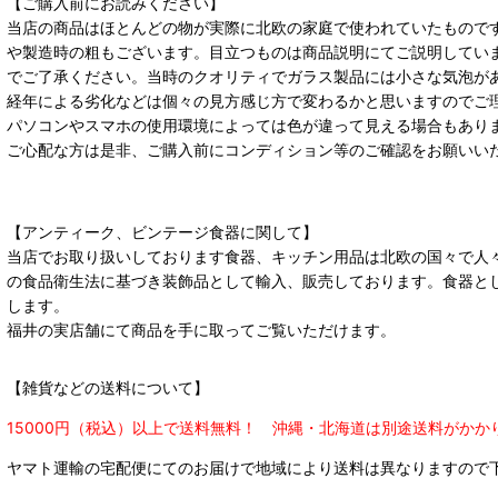
【ご購入前にお読みください】
当店の商品はほとんどの物が実際に北欧の家庭で使われていたもので
や製造時の粗もございます。目立つものは商品説明にてご説明してい
でご了承ください。当時のクオリティでガラス製品には小さな気泡が
経年による劣化などは個々の見方感じ方で変わるかと思いますのでご
パソコンやスマホの使用環境によっては色が違って見える場合もあり
ご心配な方は是非、ご購入前にコンディション等のご確認をお願いい
【アンティーク、ビンテージ食器に関して】
当店でお取り扱いしております食器、キッチン用品は北欧の国々で人
の食品衛生法に基づき装飾品として輸入、販売しております。食器と
します。
福井の実店舗にて商品を手に取ってご覧いただけます。
【雑貨などの送料について】
15000円（税込）以上で送料無料！ 沖縄・北海道は別途送料がかか
ヤマト運輸の宅配便にてのお届けで
地域により送料は異なりますので