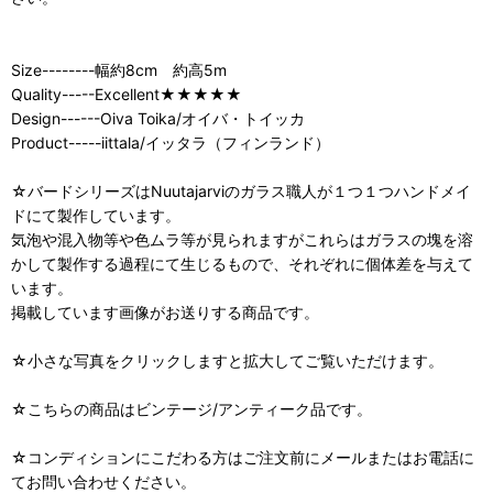
Size--------幅約8cm 約高5m
Quality-----Excellent★★★★★
Design------Oiva Toika/オイバ・トイッカ
Product-----iittala/イッタラ（フィンランド）
☆バードシリーズはNuutajarviのガラス職人が１つ１つハンドメイ
ドにて製作しています。
気泡や混入物等や色ムラ等が見られますがこれらはガラスの塊を溶
かして製作する過程にて生じるもので、それぞれに個体差を与えて
います。
掲載しています画像がお送りする商品です。
☆小さな写真をクリックしますと拡大してご覧いただけます。
☆こちらの商品はビンテージ/アンティーク品です。
☆コンディションにこだわる方はご注文前にメールまたはお電話に
てお問い合わせください。