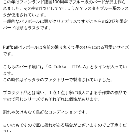
この年はフィンランド建国100周年でブルー系のバードが沢山作ら
れました。その中の1つとしてでしょうか？ラスタもブルー系のラス
タが使用されています。
一般的なパフボールは頭がクリアガラスですがこちらの2017年限定
バードは頭もラスタです。
Puffballパフボールは名前の通り丸くて手のひらにのる可愛いサイズ
です。
こちらのバード底には「O. Toikka IITTALA」とサインが入ってい
ます。
この時代はイッタラのファクトリーで製造されていました。
プロダクト品とは違い、１点１点丁寧に職人による手作業の作品で
すので同じシリーズでもそれぞれに個性があります。
割れや欠けもなく良好なコンディションです。
古いのもですので底に擦れがある場合がございますのでご了承くだ
さい。