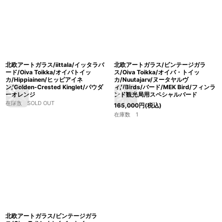
北欧アートガラス/iittala/イッタラバ
北欧アートガラス/ビンテージガラ
ード/Oiva Toikka/オイバトイッ
ス/Oiva Toikka/オイバ・トイッ
カ/Hippiainen/ヒッピアイネ
カ/Nuutajarv/ヌータヤルヴ
ン/Golden-Crested Kinglet/パウダ
ィ//Birds/バード/MEK Bird/フィンラ
ーオレンジ
ンド観光局用スペシャルバード
在庫数 SOLD OUT
165,000
円
(税込)
在庫数 1
北欧アートガラス/ビンテージガラ