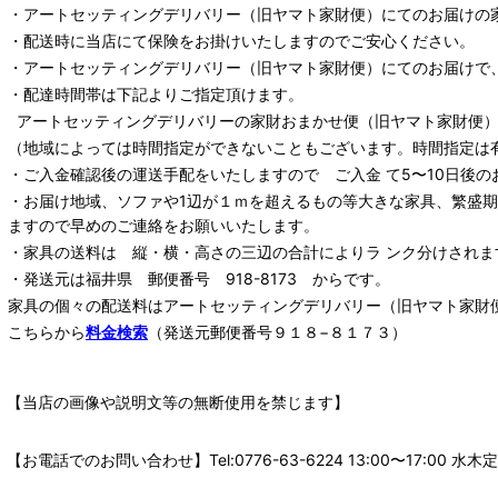
・
アートセッティングデリバリー
（旧ヤマト家財便）
にてのお届けの
・配送時に当店にて保険をお掛けいたしますのでご安心ください。
・
アートセッティングデリバリー
（旧ヤマト家財便）
にてのお届けで
・配達時間帯は下記よりご指定頂けます。
アートセッティングデリバリー
の家財おまかせ便
（旧ヤマト家財便）：
（地域によっては時間指定ができないこともございます。時間指定は
・ご入金確認後の運送手配をいたしますので ご入金 て5〜10日後の
・お届け地域、ソファや1辺が１ｍを超えるもの等大きな家具、繁盛
ますので早めのご連絡をお願いいたします。
・家具の送料は 縦・横・高さの三辺の合計によりラ ンク分けされま
・発送元は福井県 郵便番号 918-8173 からです。
家具の個々の配送料は
アートセッティングデリバリー
（旧ヤマト家財
こちらから
料金検索
（発送元郵便番号９１８−８１７３）
【当店の画像や説明文等の無断使用を禁じます】
【お電話でのお問い合わせ】Tel:0776-63-6224 13:00〜17: