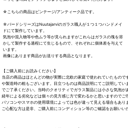
☆こちらの商品はビンテージ/アンティーク品です。
☆バードシリーズはNuutajarviのガラス職人が１つ１つハンドメイ
ドにて製作しています。
気泡や混入物等や色ムラ等が見られますがこれらはガラスの塊を溶
かして製作する過程にて生じるもので、それぞれに個体差を与えて
います。
画像にあります商品がお送りする商品となります。
【ご購入前にお読みください】
当店の商品はほとんどの物が実際に北欧の家庭で使われていたもので
や製造時の粗もございます。目立つものは商品説明にてご説明してい
でご了承ください。当時のクオリティでガラス製品には小さな気泡が
経年による劣化などは個々の見方感じ方で変わるかと思いますのでご
パソコンやスマホの使用環境によっては色が違って見える場合もあり
ご心配な方は是非、ご購入前にコンディション等のご確認をお願いい