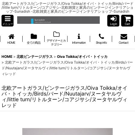
北欧アートガラス/ビンテージガラス/Oiva Toikka/オイバ・トイッカ/Birds/バード
/little turn/リトルターン/コアジサシ-北欧雑貨と家具のビンテージインテリアショ
ップ-Sunadish -北欧雑貨と家具のビンテージインテリアショップ-Sunadish
メニュー
Log in
Cart
デザイナーとカ
HOME
全ての商品
Information
Shop info
Contact
テゴリー
HOME
>
北欧ビンテージガラス
>
Oiva Toikka/オイバ・トイッカ
>
北欧アートガラス/ビンテージガラス/Oiva Toikka/オイバ・トイッカ/Birds/バー
ド/Nuutajarv/ヌータヤルヴィ/little turn/リトルターン/コアジサシ/ヌータヤルヴ
ィレッド
北欧アートガラス/ビンテージガラス/Oiva Toikka/オイ
バ・トイッカ/Birds/バード/Nuutajarv/ヌータヤルヴ
ィ/little turn/リトルターン/コアジサシ/ヌータヤルヴィ
レッド