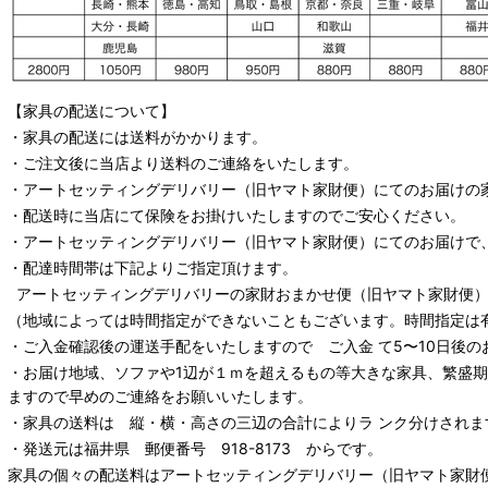
【家具の配送について】
・家具の配送には送料がかかります。
・ご注文後に当店より送料のご連絡をいたします。
・
アートセッティングデリバリー
（旧ヤマト家財便）
にてのお届けの
・配送時に当店にて保険をお掛けいたしますのでご安心ください。
・
アートセッティングデリバリー
（旧ヤマト家財便）
にてのお届けで
・配達時間帯は下記よりご指定頂けます。
アートセッティングデリバリー
の家財おまかせ便
（旧ヤマト家財便）：
（地域によっては時間指定ができないこともございます。時間指定は
・ご入金確認後の運送手配をいたしますので ご入金 て5〜10日後の
・お届け地域、ソファや1辺が１ｍを超えるもの等大きな家具、繁盛
ますので早めのご連絡をお願いいたします。
・家具の送料は 縦・横・高さの三辺の合計によりラ ンク分けされま
・発送元は福井県 郵便番号 918-8173 からです。
家具の個々の配送料は
アートセッティングデリバリー
（旧ヤマト家財