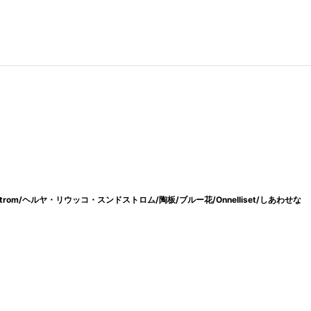
 Sundstrom/ヘルヤ・リウッコ・スンドストロム/陶板/ブルー花/Onnelliset/しあわせな