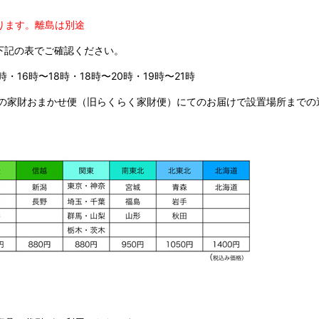
ります。
離島は別途
下記の表でご確認ください。
時・16時〜18時・18時〜20時・19時〜21時
の家財おまかせ便（旧らくらく家財便）にてのお届けで設置場所までの