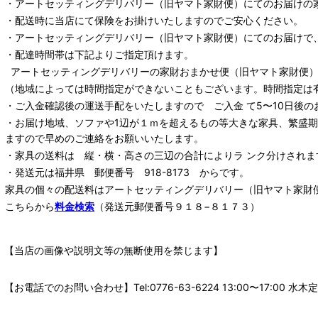
・
アートセッティングデリバリー
（旧ヤマト家財便）
にてのお届けの
・配送時に当店にて保険をお掛けいたしますのでご安心ください。
・
アートセッティングデリバリー
（旧ヤマト家財便）
にてのお届けで
・配達時間帯は下記よりご指定頂けます。
アートセッティングデリバリー
の家財おまかせ便
（旧ヤマト家財便）：
（地域によっては時間指定ができないこともございます。時間指定は
・ご入金確認後の運送手配をいたしますので ご入金 て5〜10日後の
・お届け地域、ソファや1辺が１ｍを超えるもの等大きな家具、繁盛
ますので早めのご連絡をお願いいたします。
・家具の送料は 縦・横・高さの三辺の合計によりラ ンク分けされま
・発送元は福井県 郵便番号 918-8173 からです。
家具の個々の配送料は
アートセッティングデリバリー
（旧ヤマト家財
こちらから
料金検索
（発送元郵便番号９１８−８１７３）
【当店の画像や説明文等の無断使用を禁じます】
【お電話でのお問い合わせ】Tel:0776-63-6224 13:00〜17: