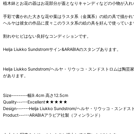
植木鉢とお花の器はお花部分が蓋となりキャンディなどの小物が入れ
手彩で書かれた大きな花や葉はラスタ系（金属系）の絵の具で描かれ
ヘルヤは彼女の作品に度々このラスタ系の絵の具を好んで使っていま
割れやヒビはない良好なコンディションです。
Helja Liukko Sundstromサイン&ARABIAのスタンプあります。
Helja Liukko Sundstrom/ヘルヤ・リウッコ・スンド
があります。
Size---------幅9.4cm 高さ12.5cm
Quality------Excellent★★★★★
Design-------Helja Liukko Sundstrom/ヘルヤ・リウッコ・スンド
Product------ARABIAアラビア社製（フィンランド）