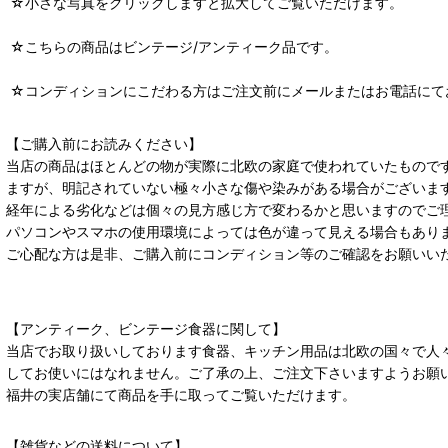
☆小さな写真をクリックしますと拡大してご覧いただけます。
☆こちらの商品はビンテージ/アンティーク品です。
☆コンディションにこだわる方はご注文前にメールまたはお電話にて
【ご購入前にお読みください】
当店の商品はほとんどの物が実際に北欧の家庭で使われていたもので
ますが、明記されていない極々小さな傷や染みがある場合がございま
経年による劣化などは個々の見方感じ方で変わるかと思いますのでご
パソコンやスマホの使用環境によっては色が違って見える場合もあり
ご心配な方は是非、ご購入前にコンディション等のご確認をお願いい
【アンティーク、ビンテージ食器に関して】
当店でお取り扱いしております食器、キッチン用品は北欧の国々で人
してお使いにはなれません。ご了承の上、ご注文下さいますようお願
福井の実店舗にて商品を手に取ってご覧いただけます。
【雑貨などの送料について】