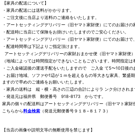
【家具の配送について】
・家具の配送には送料がかかります。
・ご注文後に当店より送料のご連絡をいたします。
・
アートセッティングデリバリー
（旧ヤマト家財便）
にてのお届けの
・配送時に当店にて保険をお掛けいたしますのでご安心ください。
・
アートセッティングデリバリー
（旧ヤマト家財便）
にてのお届けで
・配達時間帯は下記よりご指定頂けます。
アートセッティングデリバリー
の家財おまかせ便
（旧ヤマト家財便）：
（地域によっては時間指定ができないこともございます。時間指定は
・ご入金確認後の運送手配をいたしますので ご入金 て5〜10日後の
・お届け地域、ソファや1辺が１ｍを超えるもの等大きな家具、繁盛
ますので早めのご連絡をお願いいたします。
・家具の送料は 縦・横・高さの三辺の合計によりラ ンク分けされま
・発送元は福井県 郵便番号 918-8173 からです。
家具の個々の配送料は
アートセッティングデリバリー
（旧ヤマト家財
こちらから
料金検索
（発送元郵便番号９１８−８１７３）
【当店の画像や説明文等の無断使用を禁じます】