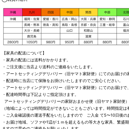
【家具の配送について】
・家具の配送には送料がかかります。
・ご注文後に当店より送料のご連絡をいたします。
・
アートセッティングデリバリー
（旧ヤマト家財便）
にてのお届けの
・配送時に当店にて保険をお掛けいたしますのでご安心ください。
・
アートセッティングデリバリー
（旧ヤマト家財便）
にてのお届けで
・配達時間帯は下記よりご指定頂けます。
アートセッティングデリバリー
の家財おまかせ便
（旧ヤマト家財便）：
（地域によっては時間指定ができないこともございます。時間指定は
・ご入金確認後の運送手配をいたしますので ご入金 て5〜10日後の
・お届け地域、ソファや1辺が１ｍを超えるもの等大きな家具、繁盛
ますので早めのご連絡をお願いいたします。