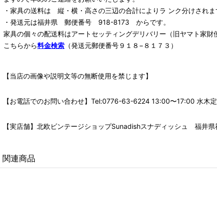
・家具の送料は 縦・横・高さの三辺の合計によりラ ンク分けされま
・発送元は福井県 郵便番号 918-8173 からです。
家具の個々の配送料は
アートセッティングデリバリー
（旧ヤマト家財
こちらから
料金検索
（発送元郵便番号９１８−８１７３）
【当店の画像や説明文等の無断使用を禁じます】
【お電話でのお問い合わせ】Tel:0776-63-6224 13:00〜17:
【実店舗】北欧ビンテージショップSunadishスナディッシュ 福井県福
関連商品