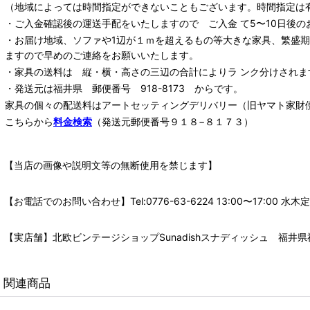
（地域によっては時間指定ができないこともございます。時間指定は
・ご入金確認後の運送手配をいたしますので ご入金 て5〜10日後の
・お届け地域、ソファや1辺が１ｍを超えるもの等大きな家具、繁盛
ますので早めのご連絡をお願いいたします。
・家具の送料は 縦・横・高さの三辺の合計によりラ ンク分けされま
・発送元は福井県 郵便番号 918-8173 からです。
家具の個々の配送料は
アートセッティングデリバリー
（旧ヤマト家財
こちらから
料金検索
（発送元郵便番号９１８−８１７３）
【当店の画像や説明文等の無断使用を禁じます】
【お電話でのお問い合わせ】Tel:0776-63-6224 13:00〜17:
【実店舗】北欧ビンテージショップSunadishスナディッシュ 福井県福
関連商品