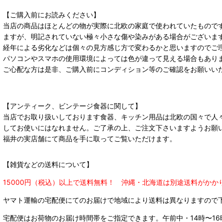
【ご購入前にお読みください】
当店の商品はほとんどの物が実際に北欧の家庭で使われていたもので
ますが、明記されていない極々小さな傷や染みがある場合がございま
経年による劣化などは個々の見方感じ方で変わるかと思いますのでご
パソコンやスマホの使用環境によっては色が違って見える場合もあり
ご心配な方は是非、ご購入前にコンディション等のご確認をお願いい
【アンティーク、ビンテージ食器に関して】
当店でお取り扱いしております食器、キッチン用品は北欧の国々で人
してお使いにはなれません。ご了承の上、ご注文下さいますようお願
福井の実店舗にて商品を手に取ってご覧いただけます。
【雑貨などの送料について】
15000円（税込）以上で送料無料！ 沖縄・北海道は別途送料がかか
ヤマト運輸の宅配便にてのお届けで
地域により送料は異なりますので
宅配便はお荷物のお届け時間帯をご指定できます。
午前中・14時〜16