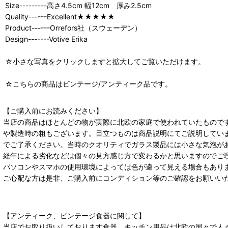
Size---------高さ4.5cm 幅12cm 厚み2.5cm
Quality------Excellent★★★★★
Product------Orrefors社（スウェーデン）
Design-------Votive Erika
☆小さな写真をクリックしますと拡大してご覧いただけます。
☆こちらの商品はビンテージ/アンティーク品です。
【ご購入前にお読みください】
当店の商品はほとんどの物が実際に北欧の家庭で使われていたもので
や製造時の粗もございます。目立つものは商品説明にてご説明してい
でご了承ください。当時のクオリティでガラス製品には小さな気泡が
経年による劣化などは個々の見方感じ方で変わるかと思いますのでご
パソコンやスマホの使用環境によっては色が違って見える場合もあり
ご心配な方は是非、ご購入前にコンディション等のご確認をお願いい
【アンティーク、ビンテージ食器に関して】
当店でお取り扱いしております食器、キッチン用品は北欧の国々で人