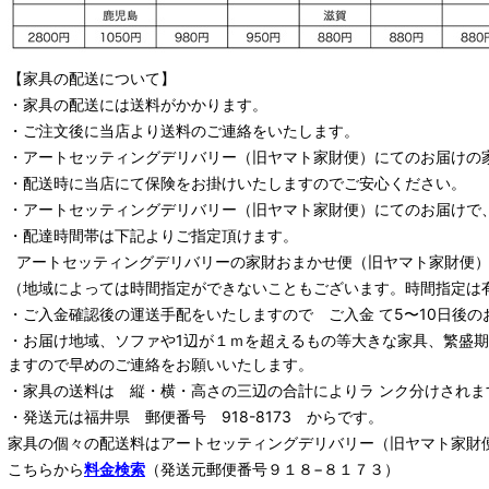
【家具の配送について】
・家具の配送には送料がかかります。
・ご注文後に当店より送料のご連絡をいたします。
・
アートセッティングデリバリー
（旧ヤマト家財便）
にてのお届けの
・配送時に当店にて保険をお掛けいたしますのでご安心ください。
・
アートセッティングデリバリー
（旧ヤマト家財便）
にてのお届けで
・配達時間帯は下記よりご指定頂けます。
アートセッティングデリバリー
の家財おまかせ便
（旧ヤマト家財便）：
（地域によっては時間指定ができないこともございます。時間指定は
・ご入金確認後の運送手配をいたしますので ご入金 て5〜10日後の
・お届け地域、ソファや1辺が１ｍを超えるもの等大きな家具、繁盛
ますので早めのご連絡をお願いいたします。
・家具の送料は 縦・横・高さの三辺の合計によりラ ンク分けされま
・発送元は福井県 郵便番号 918-8173 からです。
家具の個々の配送料は
アートセッティングデリバリー
（旧ヤマト家財
こちらから
料金検索
（発送元郵便番号９１８−８１７３）