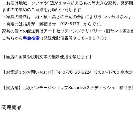
・お届け地域、ソファや1辺が１ｍを超えるもの等大きな家具、繁盛
ますので早めのご連絡をお願いいたします。
・家具の送料は 縦・横・高さの三辺の合計によりラ ンク分けされま
・発送元は福井県 郵便番号 918-8173 からです。
家具の個々の配送料は
アートセッティングデリバリー
（旧ヤマト家財
こちらから
料金検索
（発送元郵便番号９１８−８１７３）
【当店の画像や説明文等の無断使用を禁じます】
【お電話でのお問い合わせ】Tel:0776-63-6224 13:00〜17:
【実店舗】北欧ビンテージショップSunadishスナディッシュ 福井県福
関連商品