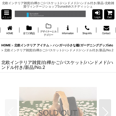
北欧インテリア雑貨/白樺かご/バスケット/ハンドメド/ハンドル付き/新品-北欧雑
貨ヴィンテージショップSunadishスナディッシュ
メニュー
Log in
Cart
デザイナーとカ
HOME
全ての商品
Information
Shop info
Contact
テゴリー
HOME
>
北欧インテリア アイテム
>
ハンガー/小さな棚/ガーデニンググッズetc
>
北欧インテリア雑貨/白樺かご/バスケット/ハンドメド/ハンドル付き/新品/No.2
北欧インテリア雑貨/白樺かご/バスケット/ハンドメド/ハ
ンドル付き/新品/No.2