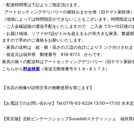
・配達時間帯は下記よりご指定頂けます。
アートセッティングデリバリー
の家財おまかせ便
（旧ヤマト家財便）：
（地域によっては時間指定ができないこともございます。時間指定は
・ご入金確認後の運送手配をいたしますので ご入金 て5〜10日後の
・お届け地域、ソファや1辺が１ｍを超えるもの等大きな家具、繁盛
ますので早めのご連絡をお願いいたします。
・家具の送料は 縦・横・高さの三辺の合計によりラ ンク分けされま
・発送元は福井県 郵便番号 918-8173 からです。
家具の個々の配送料は
アートセッティングデリバリー
（旧ヤマト家財
こちらから
料金検索
（発送元郵便番号９１８−８１７３）
【当店の画像や説明文等の無断使用を禁じます】
【お電話でのお問い合わせ】Tel:0776-63-6224 13:00〜17:
【実店舗】北欧ビンテージショップSunadishスナディッシュ 福井県福