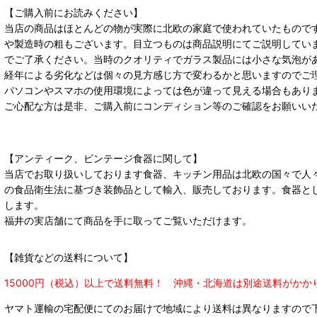
【ご購入前にお読みください】
当店の商品はほとんどの物が実際に北欧の家庭で使われていたもので
や製造時の粗もございます。目立つものは商品説明にてご説明してい
でご了承ください。当時のクオリティでガラス製品には小さな気泡が
経年による劣化などは個々の見方感じ方で変わるかと思いますのでご
パソコンやスマホの使用環境によっては色が違って見える場合もあり
ご心配な方は是非、ご購入前にコンディション等のご確認をお願いい
【アンティーク、ビンテージ食器に関して】
当店でお取り扱いしております食器、キッチン用品は北欧の国々で人
の食品衛生法に基づき装飾品として輸入、販売しております。食器と
します。
福井の実店舗にて商品を手に取ってご覧いただけます。
【雑貨などの送料について】
15000円（税込）以上で送料無料！ 沖縄・北海道は別途送料がかか
ヤマト運輸の宅配便にてのお届けで
地域により送料は異なりますので