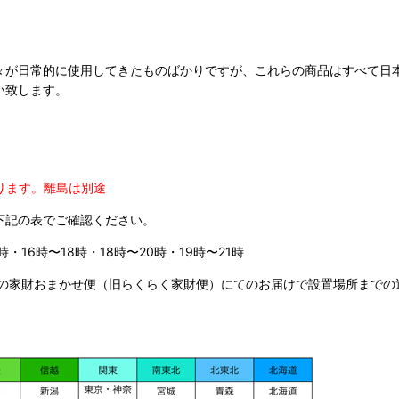
々が日常的に使用してきたものばかりですが、これらの商品はすべて日
い致します。
ります。
離島は別途
下記の表でご確認ください。
時・16時〜18時・18時〜20時・19時〜21時
の家財おまかせ便（旧らくらく家財便）にてのお届けで設置場所までの