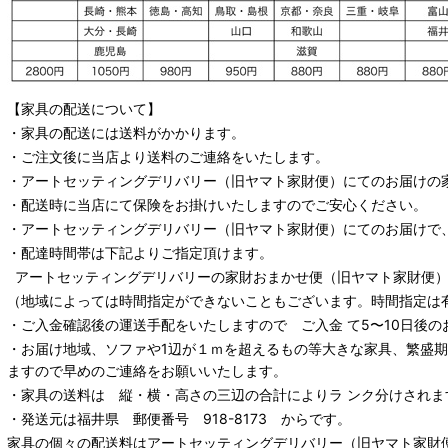
【家具の配送について】
・家具の配送には送料がかかります。
・ご注文後に当店より送料のご連絡をいたします。
・
アートセッティングデリバリー
（旧ヤマト家財便）
にてのお届けの
・配送時に当店にて保険をお掛けいたしますのでご安心ください。
・
アートセッティングデリバリー
（旧ヤマト家財便）
にてのお届けで
・配達時間帯は下記よりご指定頂けます。
アートセッティングデリバリー
の家財おまかせ便
（旧ヤマト家財便）：
（地域によっては時間指定ができないこともございます。時間指定は
・ご入金確認後の運送手配をいたしますので ご入金 て5〜10日後の
・お届け地域、ソファや1辺が１ｍを超えるもの等大きな家具、繁盛
ますので早めのご連絡をお願いいたします。
・家具の送料は 縦・横・高さの三辺の合計によりラ ンク分けされま
・発送元は福井県 郵便番号 918-8173 からです。
家具の個々の配送料は
アートセッティングデリバリー
（旧ヤマト家財