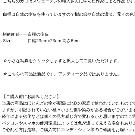
こちらのカゴはスウェーデンの職人さんに学んだ作家による作品です
白樺は自然の樹皮を使っていますので樹の節や自然の濃淡、元々の色
Material-----白樺の樹皮
Size---------口幅23cm×23cm 高さ6cm
☆小さな写真をクリックしますと拡大してご覧いただけます。
☆こちらの商品は新品です。アンティーク品ではありません。
【ご購入前にお読みください】
当店の商品はほとんどの物が実際に北欧の家庭で使われていたもので
ますが、明記されていない極々小さな傷や染みがある場合がございま
経年による劣化などは個々の見方感じ方で変わるかと思いますのでご
パソコンやスマホの使用環境によっては色が違って見える場合もあり
ご心配な方は是非、ご購入前にコンディション等のご確認をお願いい