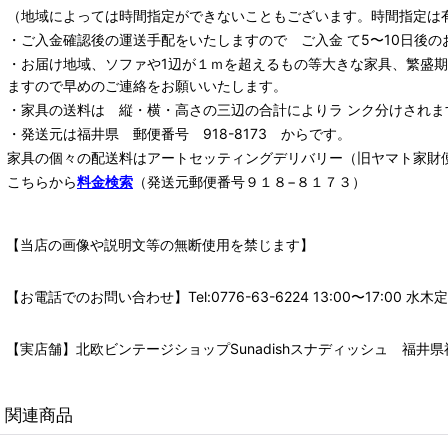
（地域によっては時間指定ができないこともございます。時間指定は
・ご入金確認後の運送手配をいたしますので ご入金 て5〜10日後の
・お届け地域、ソファや1辺が１ｍを超えるもの等大きな家具、繁盛
ますので早めのご連絡をお願いいたします。
・家具の送料は 縦・横・高さの三辺の合計によりラ ンク分けされま
・発送元は福井県 郵便番号 918-8173 からです。
家具の個々の配送料は
アートセッティングデリバリー
（旧ヤマト家財
こちらから
料金検索
（発送元郵便番号９１８−８１７３）
【当店の画像や説明文等の無断使用を禁じます】
【お電話でのお問い合わせ】Tel:0776-63-6224 13:00〜17:
【実店舗】北欧ビンテージショップSunadishスナディッシュ 福井県福
関連商品