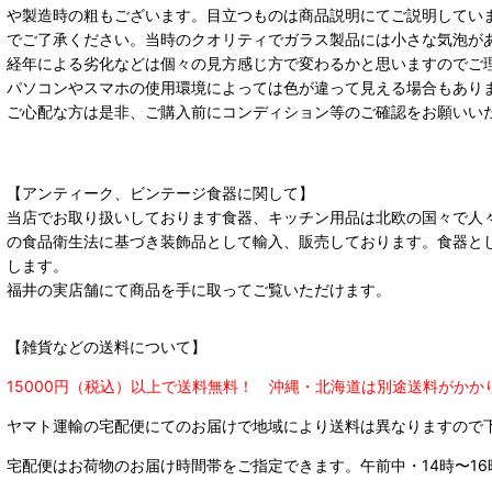
や製造時の粗もございます。目立つものは商品説明にてご説明してい
でご了承ください。当時のクオリティでガラス製品には小さな気泡が
経年による劣化などは個々の見方感じ方で変わるかと思いますのでご
パソコンやスマホの使用環境によっては色が違って見える場合もあり
ご心配な方は是非、ご購入前にコンディション等のご確認をお願いい
【アンティーク、ビンテージ食器に関して】
当店でお取り扱いしております食器、キッチン用品は北欧の国々で人
の食品衛生法に基づき装飾品として輸入、販売しております。食器と
します。
福井の実店舗にて商品を手に取ってご覧いただけます。
【雑貨などの送料について】
15000円（税込）以上で送料無料！ 沖縄・北海道は別途送料がかか
ヤマト運輸の宅配便にてのお届けで
地域により送料は異なりますので
宅配便はお荷物のお届け時間帯をご指定できます。
午前中・14時〜16