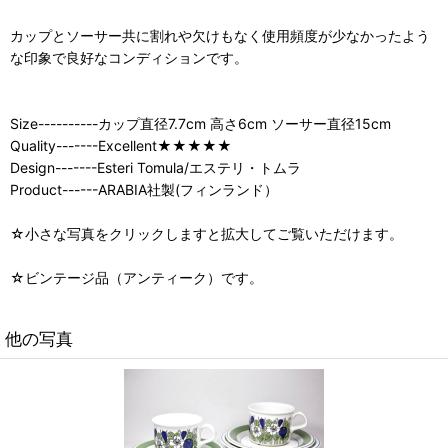
カップとソーサー共に割れや欠けもなく使用頻度が少なかったよう
な印象で良好なコンディションです。
Size----------カップ直径7.7cm 高さ6cm ソーサー直径15cm
Quality-------Excellent★★★★★
Design-------Esteri Tomula/エステリ・トムラ
Product------ARABIA社製(フィンランド）
☆小さな写真をクリックしますと拡大してご覧いただけます。
☆ビンテージ品（アンティーク）です。
他の写真