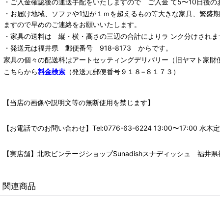
・ご入金確認後の運送手配をいたしますので ご入金 て5〜10日後の
・お届け地域、ソファや1辺が１ｍを超えるもの等大きな家具、繁盛
ますので早めのご連絡をお願いいたします。
・家具の送料は 縦・横・高さの三辺の合計によりラ ンク分けされま
・発送元は福井県 郵便番号 918-8173 からです。
家具の個々の配送料は
アートセッティングデリバリー
（旧ヤマト家財
こちらから
料金検索
（発送元郵便番号９１８−８１７３）
【当店の画像や説明文等の無断使用を禁じます】
【お電話でのお問い合わせ】Tel:0776-63-6224 13:00〜17:
【実店舗】北欧ビンテージショップSunadishスナディッシュ 福井県福
関連商品