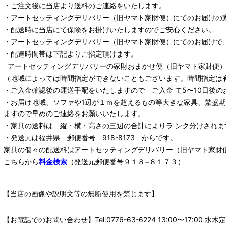
・ご注文後に当店より送料のご連絡をいたします。
・
アートセッティングデリバリー
（旧ヤマト家財便）
にてのお届けの
・配送時に当店にて保険をお掛けいたしますのでご安心ください。
・
アートセッティングデリバリー
（旧ヤマト家財便）
にてのお届けで
・配達時間帯は下記よりご指定頂けます。
アートセッティングデリバリー
の家財おまかせ便
（旧ヤマト家財便）：
（地域によっては時間指定ができないこともございます。時間指定は
・ご入金確認後の運送手配をいたしますので ご入金 て5〜10日後の
・お届け地域、ソファや1辺が１ｍを超えるもの等大きな家具、繁盛
ますので早めのご連絡をお願いいたします。
・家具の送料は 縦・横・高さの三辺の合計によりラ ンク分けされま
・発送元は福井県 郵便番号 918-8173 からです。
家具の個々の配送料は
アートセッティングデリバリー
（旧ヤマト家財
こちらから
料金検索
（発送元郵便番号９１８−８１７３）
【当店の画像や説明文等の無断使用を禁じます】
【お電話でのお問い合わせ】Tel:0776-63-6224 13:00〜17: