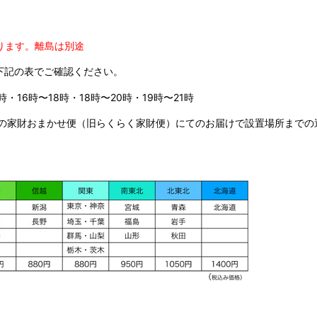
ります。
離島は別途
下記の表でご確認ください。
時・16時〜18時・18時〜20時・19時〜21時
の家財おまかせ便（旧らくらく家財便）にてのお届けで設置場所までの