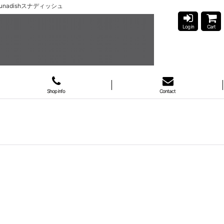
nadishスナディッシュ
Log in
Cart
Shop info
Contact