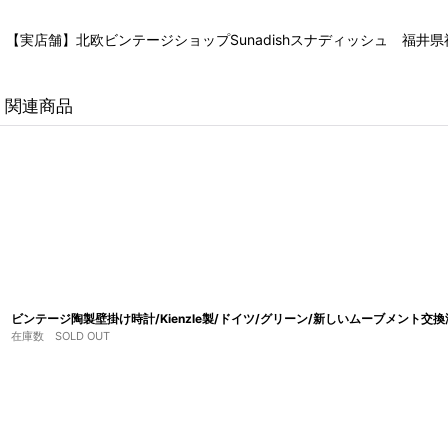
【実店舗】北欧ビンテージショップSunadishスナディッシュ 福井県福
関連商品
ビンテージ陶製壁掛け時計/Kienzle製/ドイツ/グリーン/新しいムーブメント交
在庫数 SOLD OUT