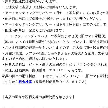
・家具の配送には送料がかかります。
・ご注文後に当店より送料のご連絡をいたします。
・
アートセッティングデリバリー
（旧ヤマト家財便）
にてのお届けの
・配送時に当店にて保険をお掛けいたしますのでご安心ください。
・
アートセッティングデリバリー
（旧ヤマト家財便）
にてのお届けで
・配達時間帯は下記よりご指定頂けます。
アートセッティングデリバリー
の家財おまかせ便
（旧ヤマト家財便）：
（地域によっては時間指定ができないこともございます。時間指定は
・ご入金確認後の運送手配をいたしますので ご入金 て5〜10日後の
・お届け地域、ソファや1辺が１ｍを超えるもの等大きな家具、繁盛
ますので早めのご連絡をお願いいたします。
・家具の送料は 縦・横・高さの三辺の合計によりラ ンク分けされま
・発送元は福井県 郵便番号 918-8173 からです。
家具の個々の配送料は
アートセッティングデリバリー
（旧ヤマト家財
こちらから
料金検索
（発送元郵便番号９１８−８１７３）
【当店の画像や説明文等の無断使用を禁じます】