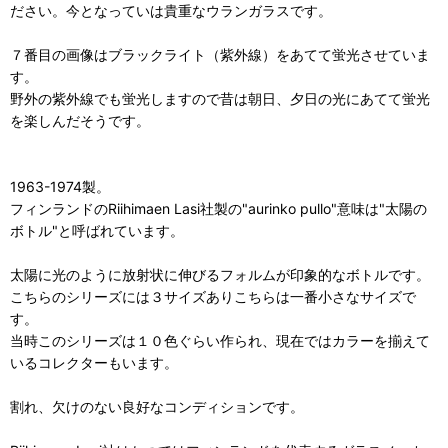
ださい。今となっていは貴重なウランガラスです。
７番目の画像はブラックライト（紫外線）をあてて蛍光させていま
す。
野外の紫外線でも蛍光しますので昔は朝日、夕日の光にあてて蛍光
を楽しんだそうです。
1963-1974製。
フィンランドのRiihimaen Lasi社製の"aurinko pullo"意味は"太陽の
ボトル"と呼ばれています。
太陽に光のように放射状に伸びるフォルムが印象的なボトルです。
こちらのシリーズには３サイズありこちらは一番小さなサイズで
す。
当時このシリーズは１０色ぐらい作られ、現在ではカラーを揃えて
いるコレクターもいます。
割れ、欠けのない良好なコンディションです。