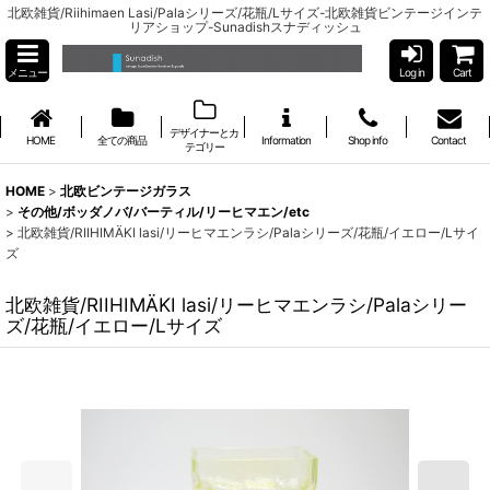
北欧雑貨/Riihimaen Lasi/Palaシリーズ/花瓶/Lサイズ-北欧雑貨ビンテージインテ
リアショップ-Sunadishスナディッシュ
メニュー
Log in
Cart
デザイナーとカ
HOME
全ての商品
Information
Shop info
Contact
テゴリー
HOME
>
北欧ビンテージガラス
>
その他/ボッダノバ/バーティル/リーヒマエン/etc
>
北欧雑貨/RIIHIMÄKI lasi/リーヒマエンラシ/Palaシリーズ/花瓶/イエロー/Lサイ
ズ
北欧雑貨/RIIHIMÄKI lasi/リーヒマエンラシ/Palaシリー
ズ/花瓶/イエロー/Lサイズ