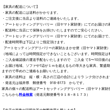
【家具の配送について】
・家具の配送には送料がかかります。
・ご注文後に当店より送料のご連絡をいたします。
・
アートセッティングデリバリー
（旧ヤマト家財便）
にてのお届けの
・配送時に当店にて保険をお掛けいたしますのでご安心ください。
・
アートセッティングデリバリー
（旧ヤマト家財便）
にてのお届けで
・配達時間帯は下記よりご指定頂けます。
アートセッティングデリバリー
の家財おまかせ便
（旧ヤマト家財便）：
（地域によっては時間指定ができないこともございます。時間指定は
・ご入金確認後の運送手配をいたしますので ご入金 て5〜10日後の
・お届け地域、ソファや1辺が１ｍを超えるもの等大きな家具、繁盛
ますので早めのご連絡をお願いいたします。
・家具の送料は 縦・横・高さの三辺の合計によりラ ンク分けされま
・発送元は福井県 郵便番号 918-8173 からです。
家具の個々の配送料は
アートセッティングデリバリー
（旧ヤマト家財
こちらから
料金検索
（発送元郵便番号９１８−８１７３）
【当店の画像や説明文等の無断使用を禁じます】