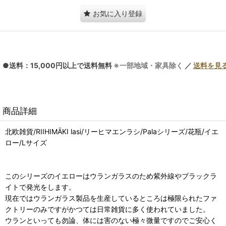
お気に入り登録
●送料：15,000円以上で送料無料
※一部地域・家具除く
／
送料を見
商品詳細
北欧雑貨/RIIHIMÄKI lasi/リーヒマエンラシ/Palaシリーズ/花瓶/イエ
ロー/Lサイズ
このシリーズのイエローはウランガラスのため紫外線やブラックラ
イトで発光をします。
現在ではウランガラス製品を生産しているところは極限られたファ
クトリーのみですがかつては日常雑貨に多く使われていました。
ウランといっても勿論、体には害のない極々微量ですのでご安心く