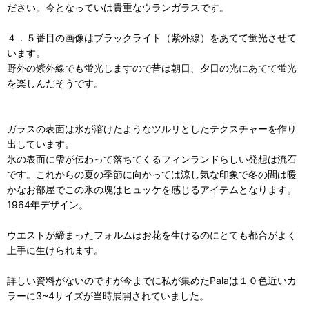
ださい。今となっていは貴重なウランガラスです。
４．５番目の画像はブラックライト（紫外線）をあてて蛍光させて
います。
野外の紫外線でも蛍光しますので昔は朝日、夕日の光にあてて蛍光
を楽しんだそうです。
ガラスの表面は氷が溶けたようなツルリとしたテクスチャーを作り
出しています。
氷の表面に雫が伝わって落ちてくるフィンランドらしい発想は流石
です。これからの夏の季節に向かっては涼し気な印象で冬の間は暖
かなお部屋でこの氷の塊はヒュッケを感じるアイテムとなります。
1964年デザイン。
ウエストが締まったフォルムはお花を生けるのにとても都合がよく
上手に生けられます。
詳しい資料がないのですが今までに私が集めたPalaは１０色近いカ
ラーに3~4サイズが当時展開されていました。